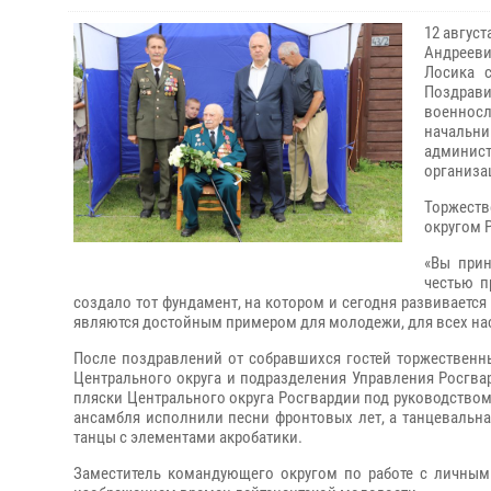
12 авгус
Андрееви
Лосика 
Поздрав
военнос
начальн
админист
организа
Торжеств
округом 
«Вы прин
честью п
создало тот фундамент, на котором и сегодня развивается
являются достойным примером для молодежи, для всех нас»
После поздравлений от собравшихся гостей торжествен
Центрального округа и подразделения Управления Росгва
пляски Центрального округа Росгвардии под руководство
ансамбля исполнили песни фронтовых лет, а танцевальн
танцы с элементами акробатики.
Заместитель командующего округом по работе с личным