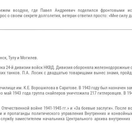
вежем воздухе, где Павел Андреевич поделился фронтовыми и
рос о своем секрете долголетия, ветеран ответил просто: «Мне силу 
нск, Тулу и Могилев.
полка 24-й дивизии войск НКВД. Дивизия обороняла железнодорожные
ких танков. П.А. Лосик с двадцатью товарищами вынес знамя, прой
чилище им. К.Е. Ворошилова в Саратове. В 1943 году был назначен з
по май 1943 года группа снайперов уничтожила 217 гитлеровцев. В 19
Отечественной войне 1941-1945 гг.» и «За боевые заслуги». После 
и и пропаганды политического управления Внутренних и конвойны
службу заместителем начальника Центрального архива внутренних