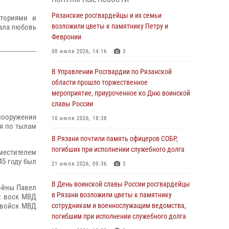
Крещении Руси
Рязанские росгвардейцы и их семьи
28 июля 2026, 09:22
1
сториями и
возложили цветы к памятнику Петру и
дала любовь
При силовой поддержке ОМОН житель
Февронии
Касимовского округа лишён гражданства
08 июля 2026, 14:16
3
Российской Федерации за нарушение
законодательства
В Управлении Росгвардии по Рязанской
области прошло торжественное
27 июля 2026, 15:26
мероприятие, приуроченное ко Дню воинской
Офицер вневедомственной охраны в эфире
славы России
«Радио России - Рязань» рассказал о службе
 сооружения
10 июля 2026, 18:38
во вневедомственной охране
дя по тылам
В Рязани почтили память офицеров СОБР,
23 июля 2026, 09:02
погибших при исполнении служебного долга
аместителем
В Рязани почтили память офицеров СОБР,
45 году был
21 июля 2026, 09:36
3
погибших при исполнении служебного долга
В День воинской славы России росгвардейцы
21 июля 2026, 09:36
3
войны Павел
в Рязани возложили цветы к памятнику
х воск МВД
Рязанские сотрудники лицензионно-
 войск МВД
сотрудникам и военнослужащим ведомства,
разрешительной работы Росгвардии подвели
погибшим при исполнении служебного долга
результаты за 6 месяцев 2026 года (видео)