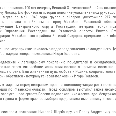
та исполнилось 100 лет ветерану Великой Отечественной войны полко
чу Лосику. Его фронтовая история поистине уникальна - под руковод
с марта по май 1943 года группа снайперов уничтожила 217 ги
ить ветерана с юбилеем в город Михайлов Рязанской област
лужащие Центрального округа Росгвардии, ветераны войск пра
ик Управления Росгвардии по Рязанской области Виктор Лач
рации Михайловского района Евгений Сидоров, представители об
ций.
енное мероприятие началось с видеопоздравления командующего Ц
Росгвардии генерал-полковника Игоря Голлоева.
адлежите к легендарному поколению победителей и созидателей,
рошло через тяжелейшие испытания военного времени, восстанови
 наша страна. Ваш жизненный путь, любовь к Родине, сопричастность 
, - обратился к ветерану генерал-полковник Игорь Голлоев.
ным маршем перед ветераном прошли военнослужащие роты почетно
рдии по Рязанской области. Перед юбиляром выступил также ансамб
м заслуженного артиста России подполковника Александра Мещеряко
ая группа в форме красноармейцев представила имениннику и гостя
 составом полковник Николай Щерба вручил Павлу Андреевичу пор