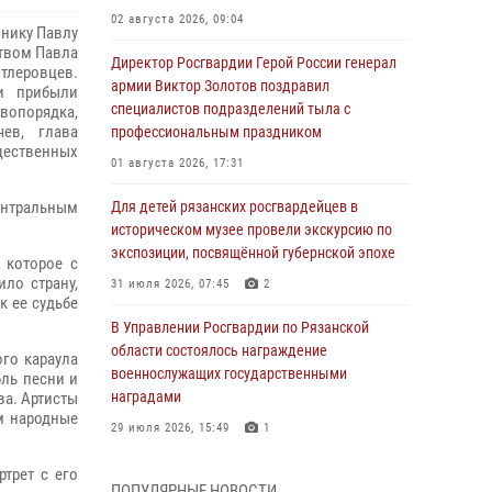
02 августа 2026, 09:04
внику Павлу
ством Павла
Директор Росгвардии Герой России генерал
тлеровцев.
армии Виктор Золотов поздравил
и прибыли
специалистов подразделений тыла с
вопорядка,
ев, глава
профессиональным праздником
щественных
01 августа 2026, 17:31
ентральным
Для детей рязанских росгвардейцев в
историческом музее провели экскурсию по
экспозиции, посвящённой губернской эпохе
 которое с
ло страну,
31 июля 2026, 07:45
2
к ее судьбе
В Управлении Росгвардии по Рязанской
области состоялось награждение
го караула
военнослужащих государственными
ль песни и
наградами
ва. Артисты
м народные
29 июля 2026, 15:49
1
Рязанским росгвардейцам провели лекции о
трет с его
ПОПУЛЯРНЫЕ НОВОСТИ