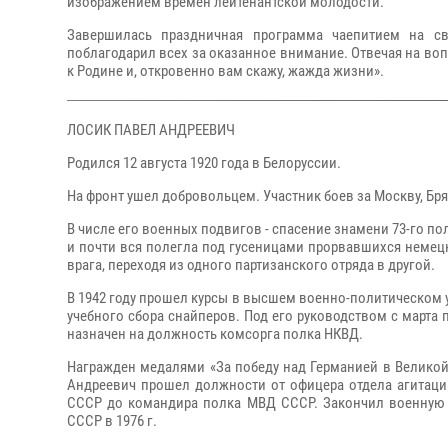
изображением времен лейтенантской молодости.
Завершилась праздничная программа чаепитием на с
поблагодарил всех за оказанное внимание. Отвечая на воп
к Родине и, откровенно вам скажу, жажда жизни».
ЛОСИК ПАВЕЛ АНДРЕЕВИЧ
Родился 12 августа 1920 года в Белоруссии.
На фронт ушел добровольцем. Участник боев за Москву, Бря
В числе его военных подвигов - спасение знамени 73-го 
и почти вся полегла под гусеницами прорвавшихся немец
врага, переходя из одного партизанского отряда в другой.
В 1942 году прошел курсы в высшем военно-политическом у
учебного сбора снайперов. Под его руководством с марта 
назначен на должность комсорга полка НКВД.
Награжден медалями «За победу над Германией в Великой 
Андреевич прошел должности от офицера отдела агитаци
СССР до командира полка МВД СССР. Закончил военную 
СССР в 1976 г.