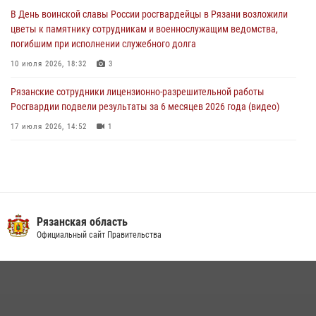
При силовой поддержке ОМОН житель Касимовского округа лишён
В День воинской славы России росгвардейцы в Рязани возложили
гражданства Российской Федерации за нарушение
цветы к памятнику сотрудникам и военнослужащим ведомства,
законодательства
погибшим при исполнении служебного долга
27 июля 2026, 15:26
10 июля 2026, 18:32
3
Рязанские сотрудники лицензионно-разрешительной работы
Росгвардии подвели результаты за 6 месяцев 2026 года (видео)
17 июля 2026, 14:52
1
В рязанском Управлении Росгвардии прошел чемпионат по мини-
футболу
10 июля 2026, 13:48
1
Вневедомственная охрана подвела итоги деятельности
Рязанская область
подразделений за первое полугодие 2026 года
Официальный сайт Правительства
16 июля 2026, 11:36
2
В Управлении Росгвардии по Рязанской области состоялось
награждение военнослужащих государственными наградами
29 июля 2026, 15:49
1