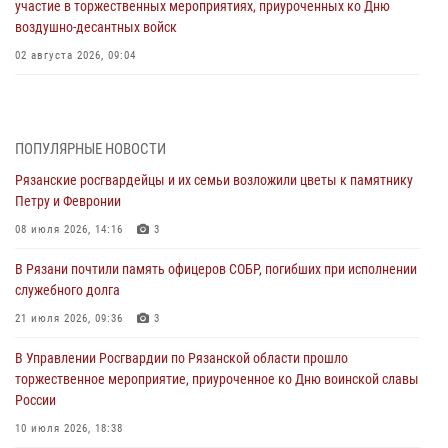
участие в торжественных мероприятиях, приуроченных ко Дню
воздушно-десантных войск
02 августа 2026, 09:04
Директор Росгвардии Герой России генерал армии Виктор Золотов
поздравил специалистов подразделений тыла с профессиональным
праздником
ПОПУЛЯРНЫЕ НОВОСТИ
01 августа 2026, 17:31
Рязанские росгвардейцы и их семьи возложили цветы к памятнику
Петру и Февронии
Для детей рязанских росгвардейцев в историческом музее провели
экскурсию по экспозиции, посвящённой губернской эпохе
08 июля 2026, 14:16
3
31 июля 2026, 07:45
2
В Рязани почтили память офицеров СОБР, погибших при исполнении
служебного долга
В Управлении Росгвардии по Рязанской области состоялось
награждение военнослужащих государственными наградами
21 июля 2026, 09:36
3
29 июля 2026, 15:49
1
В Управлении Росгвардии по Рязанской области прошло
торжественное мероприятие, приуроченное ко Дню воинской славы
Рязанским росгвардейцам провели лекции о Крещении Руси
России
28 июля 2026, 09:22
1
10 июля 2026, 18:38