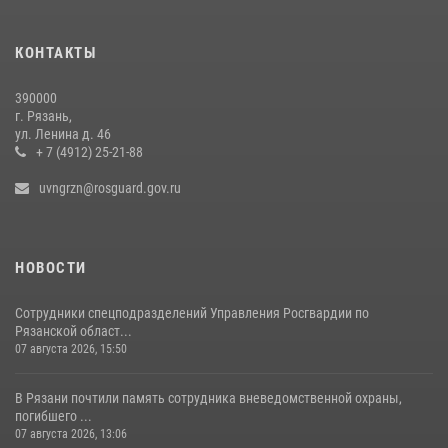
Офицер вневедомственной охраны в эфире «Радио России - Рязань»
КОНТАКТЫ
рассказал о службе во вневедомственной охране
23 июля 2026, 09:02
390000
г. Рязань,
Для детей рязанских росгвардейцев в историческом музее провели
ул. Ленина д. 46
экскурсию по экспозиции, посвящённой губернской эпохе
+ 7 (4912) 25-21-88
31 июля 2026, 07:45
2
uvngrzn@rosguard.gov.ru
НОВОСТИ
Сотрудники спецподразделений Управления Росгвардии по
Рязанской област...
07 августа 2026, 15:50
В Рязани почтили память сотрудника вневедомственной охраны,
погибшего ...
07 августа 2026, 13:06