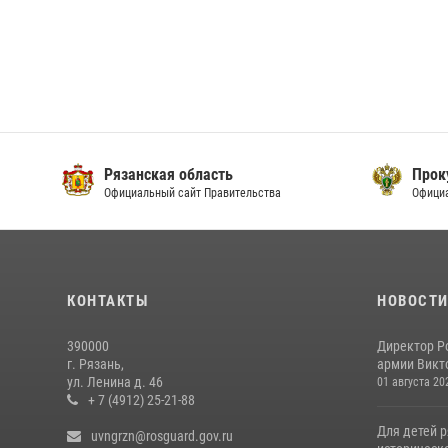
Рязанская область
Прок
Официальный сайт Правительства
Офици
КОНТАКТЫ
НОВОСТ
390000
Директор Р
г. Рязань,
армии Викто
ул. Ленина д. 46
01 августа 20
+ 7 (4912) 25-21-88
Для детей р
uvngrzn@rosguard.gov.ru