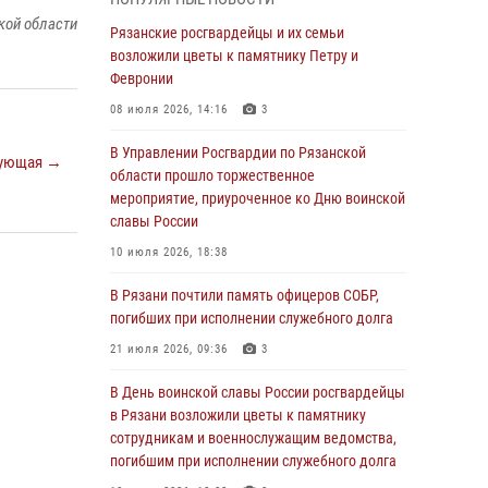
Крещении Руси
кой области
Рязанские росгвардейцы и их семьи
28 июля 2026, 09:22
1
возложили цветы к памятнику Петру и
При силовой поддержке ОМОН житель
Февронии
Касимовского округа лишён гражданства
08 июля 2026, 14:16
3
Российской Федерации за нарушение
законодательства
В Управлении Росгвардии по Рязанской
ующая →
области прошло торжественное
27 июля 2026, 15:26
мероприятие, приуроченное ко Дню воинской
Офицер вневедомственной охраны в эфире
славы России
«Радио России - Рязань» рассказал о службе
10 июля 2026, 18:38
во вневедомственной охране
В Рязани почтили память офицеров СОБР,
23 июля 2026, 09:02
погибших при исполнении служебного долга
В Рязани почтили память офицеров СОБР,
21 июля 2026, 09:36
3
погибших при исполнении служебного долга
В День воинской славы России росгвардейцы
21 июля 2026, 09:36
3
в Рязани возложили цветы к памятнику
Рязанские сотрудники лицензионно-
сотрудникам и военнослужащим ведомства,
разрешительной работы Росгвардии подвели
погибшим при исполнении служебного долга
результаты за 6 месяцев 2026 года (видео)