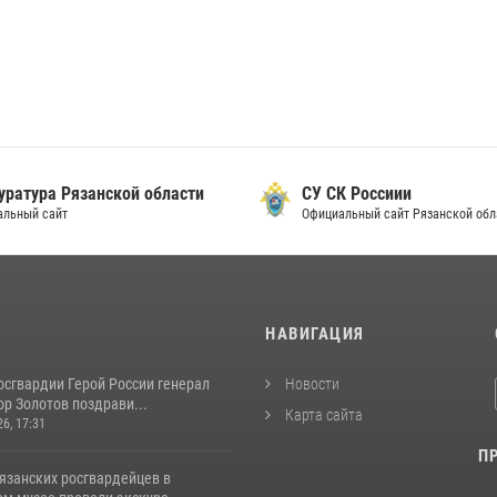
уратура Рязанской области
СУ СК Россиии
альный сайт
Официальный сайт Рязанской обл
И
НАВИГАЦИЯ
осгвардии Герой России генерал
Новости
р Золотов поздрави...
Карта сайта
26, 17:31
П
язанских росгвардейцев в