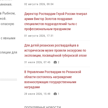
ьянения.
02 августа 2026, 09:04
 в Рыбном,
Директор Росгвардии Герой России генерал
ной.
армии Виктор Золотов поздравил
о-опасную
специалистов подразделений тыла с
профессиональным праздником
01 августа 2026, 17:31
 с явными
Для детей рязанских росгвардейцев в
историческом музее провели экскурсию по
полиции для
экспозиции, посвящённой губернской эпохе
31 июля 2026, 07:45
2
В Управлении Росгвардии по Рязанской
области состоялось награждение
военнослужащих государственными
наградами
29 июля 2026, 15:49
1
Рязанским росгвардейцам провели лекции о
ПОПУЛЯРНЫЕ НОВОСТИ