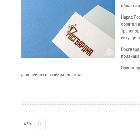
области 
Наряд Ро
обратил 
Транспор
ситуацию
Росгвард
признака
Правонар
дальнейшего разбирательства.
ОВО
311