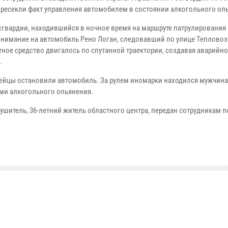
пресекли факт управления автомобилем в состоянии алкогольного оп
сгвардии, находившийся в ночное время на маршруте патрулирования
внимание на автомобиль Рено Логан, следовавший по улице Тепловоз
тное средство двигалось по спутанной траектории, создавая аварийн
.
ейцы остановили автомобиль. За рулем иномарки находился мужчина
ми алкогольного опьянения.
ушитель, 36-летний житель областного центра, передан сотрудникам 