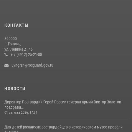
подготовки
06 июля 2026, 12:20
2
Вневедомственная охрана подвела итоги деятельности
КОНТАКТЫ
подразделений за первое полугодие 2026 года
16 июля 2026, 11:36
2
390000
г. Рязань,
Офицер вневедомственной охраны в эфире «Радио России - Рязань»
ул. Ленина д. 46
рассказал о службе во вневедомственной охране
+ 7 (4912) 25-21-88
23 июля 2026, 09:02
uvngrzn@rosguard.gov.ru
НОВОСТИ
Директор Росгвардии Герой России генерал армии Виктор Золотов
поздрави...
01 августа 2026, 17:31
Для детей рязанских росгвардейцев в историческом музее провели