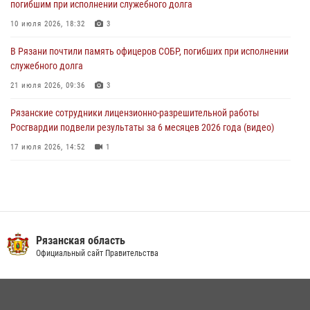
погибшим при исполнении служебного долга
Вневедомственная охрана подвела итоги деятельности
10 июля 2026, 18:32
3
подразделений за первое полугодие 2026 года
В Рязани почтили память офицеров СОБР, погибших при исполнении
16 июля 2026, 11:36
2
служебного долга
21 июля 2026, 09:36
3
Рязанские сотрудники лицензионно-разрешительной работы
Росгвардии подвели результаты за 6 месяцев 2026 года (видео)
17 июля 2026, 14:52
1
Специалисты финансово-экономической службы Росгвардии
отмечают профессиональный праздник
06 июля 2026, 18:35
В рязанском Управлении Росгвардии прошел чемпионат по мини-
Рязанская область
футболу
Официальный сайт Правительства
10 июля 2026, 13:48
1
В рязанском Управлении Росгвардии начался летний период