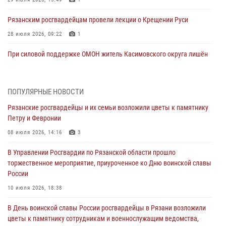
Рязанским росгвардейцам провели лекции о Крещении Руси
28 июля 2026, 09:22
1
При силовой поддержке ОМОН житель Касимовского округа лишён
гражданства Российской Федерации за нарушение
законодательства
27 июля 2026, 15:26
ПОПУЛЯРНЫЕ НОВОСТИ
Рязанские росгвардейцы и их семьи возложили цветы к памятнику
Офицер вневедомственной охраны в эфире «Радио России - Рязань»
Петру и Февронии
рассказал о службе во вневедомственной охране
08 июля 2026, 14:16
3
23 июля 2026, 09:02
В Управлении Росгвардии по Рязанской области прошло
В Рязани почтили память офицеров СОБР, погибших при исполнении
торжественное мероприятие, приуроченное ко Дню воинской славы
служебного долга
России
21 июля 2026, 09:36
3
10 июля 2026, 18:38
Рязанские сотрудники лицензионно-разрешительной работы
В День воинской славы России росгвардейцы в Рязани возложили
Росгвардии подвели результаты за 6 месяцев 2026 года (видео)
цветы к памятнику сотрудникам и военнослужащим ведомства,
17 июля 2026, 14:52
1