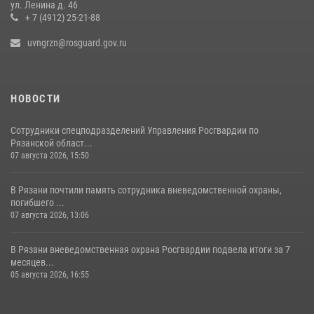
Сотрудники спецподразделений Управления Росгвардии по
ул. Ленина д. 46
Рязанской области провели видеотренировку в преддверии Дня
+ 7 (4912) 25-21-88
физкультурника (видео)
uvngrzn@rosguard.gov.ru
07 августа 2026, 15:50
2
НОВОСТИ
Сотрудники спецподразделений Управления Росгвардии по
Рязанской област...
07 августа 2026, 15:50
В Рязани почтили память сотрудника вневедомственной охраны,
погибшего ...
07 августа 2026, 13:06
В Рязани вневедомственная охрана Росгвардии подвела итоги за 7
месяцев...
05 августа 2026, 16:55