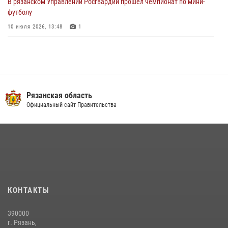
В рязанском Управлении Росгвардии прошел чемпионат по мини-
футболу
10 июля 2026, 13:48
1
В Управлении Росгвардии по Рязанской области состоялось
награждение военнослужащих государственными наградами
29 июля 2026, 15:49
1
Вневедомственная охрана подвела итоги деятельности
Рязанская область
подразделений за первое полугодие 2026 года
Официальный сайт Правительства
16 июля 2026, 11:36
2
Офицер вневедомственной охраны в эфире «Радио России - Рязань»
рассказал о службе во вневедомственной охране
23 июля 2026, 09:02
Для детей рязанских росгвардейцев в историческом музее провели
КОНТАКТЫ
экскурсию по экспозиции, посвящённой губернской эпохе
31 июля 2026, 07:45
2
390000
г. Рязань,