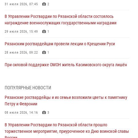
31 июля 2026, 07:45
2
В Управлении Росгвардии по Рязанской области состоялось
награждение военнослужащих государственными наградами
29 июля 2026, 15:49
1
Рязанским росгвардейцам провели лекции о Крещении Руси
28 июля 2026, 09:22
1
При силовой поддержке ОМОН житель Касимовского округа лишён
гражданства Российской Федерации за нарушение
законодательства
27 июля 2026, 15:26
ПОПУЛЯРНЫЕ НОВОСТИ
Рязанские росгвардейцы и их семьи возложили цветы к памятнику
Офицер вневедомственной охраны в эфире «Радио России - Рязань»
Петру и Февронии
рассказал о службе во вневедомственной охране
08 июля 2026, 14:16
3
23 июля 2026, 09:02
В Управлении Росгвардии по Рязанской области прошло
В Рязани почтили память офицеров СОБР, погибших при исполнении
торжественное мероприятие, приуроченное ко Дню воинской славы
служебного долга
России