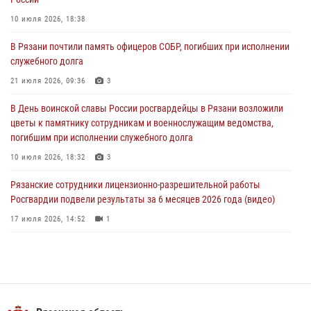
21 июля 2026, 09:36
3
10 июля 2026, 18:38
Рязанские сотрудники лицензионно-разрешительной работы
В Рязани почтили память офицеров СОБР, погибших при исполнении
Росгвардии подвели результаты за 6 месяцев 2026 года (видео)
служебного долга
17 июля 2026, 14:52
1
21 июля 2026, 09:36
3
Вневедомственная охрана подвела итоги деятельности
В День воинской славы России росгвардейцы в Рязани возложили
подразделений за первое полугодие 2026 года
цветы к памятнику сотрудникам и военнослужащим ведомства,
16 июля 2026, 11:36
2
погибшим при исполнении служебного долга
10 июля 2026, 18:32
3
Рязанские сотрудники лицензионно-разрешительной работы
Росгвардии подвели результаты за 6 месяцев 2026 года (видео)
17 июля 2026, 14:52
1
В рязанском Управлении Росгвардии прошел чемпионат по мини-
футболу
10 июля 2026, 13:48
1
Вневедомственная охрана подвела итоги деятельности