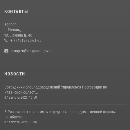
Офицер вневедомственной охраны в эфире «Радио России - Рязань»
КОНТАКТЫ
рассказал о службе во вневедомственной охране
23 июля 2026, 09:02
390000
г. Рязань,
Для детей рязанских росгвардейцев в историческом музее провели
ул. Ленина д. 46
экскурсию по экспозиции, посвящённой губернской эпохе
+ 7 (4912) 25-21-88
31 июля 2026, 07:45
2
uvngrzn@rosguard.gov.ru
НОВОСТИ
Сотрудники спецподразделений Управления Росгвардии по
Рязанской област...
07 августа 2026, 15:50
В Рязани почтили память сотрудника вневедомственной охраны,
погибшего ...
07 августа 2026, 13:06