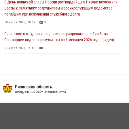
В День воинской славы России росгвардейцы в Рязани возложили
гражданства Российской Федерации за нарушение
цветы к памятнику сотрудникам и военнослужащим ведомства,
законодательства
погибшим при исполнении служебного долга
27 июля 2026, 15:26
10 июля 2026, 18:32
3
Рязанские сотрудники лицензионно-разрешительной работы
Росгвардии подвели результаты за 6 месяцев 2026 года (видео)
17 июля 2026, 14:52
1
В рязанском Управлении Росгвардии прошел чемпионат по мини-
футболу
10 июля 2026, 13:48
1
Вневедомственная охрана подвела итоги деятельности
Рязанская область
подразделений за первое полугодие 2026 года
Официальный сайт Правительства
16 июля 2026, 11:36
2
В Управлении Росгвардии по Рязанской области состоялось
награждение военнослужащих государственными наградами
29 июля 2026, 15:49
1