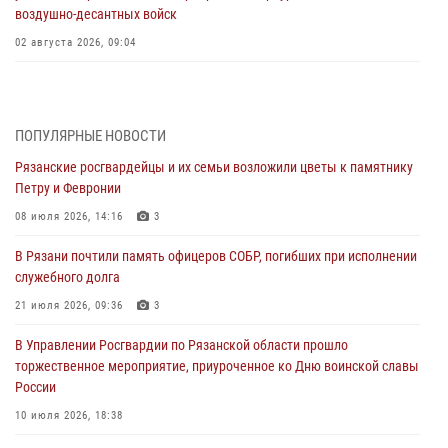
воздушно-десантных войск
02 августа 2026, 09:04
Директор Росгвардии Герой России генерал армии Виктор Золотов
поздравил специалистов подразделений тыла с профессиональным
праздником
ПОПУЛЯРНЫЕ НОВОСТИ
01 августа 2026, 17:31
Рязанские росгвардейцы и их семьи возложили цветы к памятнику
Петру и Февронии
Для детей рязанских росгвардейцев в историческом музее провели
экскурсию по экспозиции, посвящённой губернской эпохе
08 июля 2026, 14:16
3
31 июля 2026, 07:45
2
В Рязани почтили память офицеров СОБР, погибших при исполнении
служебного долга
В Управлении Росгвардии по Рязанской области состоялось
награждение военнослужащих государственными наградами
21 июля 2026, 09:36
3
29 июля 2026, 15:49
1
В Управлении Росгвардии по Рязанской области прошло
торжественное мероприятие, приуроченное ко Дню воинской славы
Рязанским росгвардейцам провели лекции о Крещении Руси
России
28 июля 2026, 09:22
1
10 июля 2026, 18:38
При силовой поддержке ОМОН житель Касимовского округа лишён