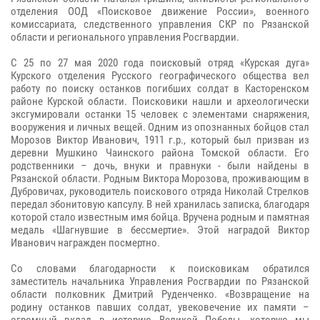
отделения ООД «Поисковое движение России», военного
комиссариата, следственного управления СКР по Рязанской
области и регионального управления Росгвардии.
С 25 по 27 мая 2020 года поисковый отряд «Курская дуга»
Курского отделения Русского географического общества вел
работу по поиску останков погибших солдат в Касторенском
районе Курской области. Поисковики нашли и археологически
эксгумировали останки 15 человек с элементами снаряжения,
вооружения и личных вещей. Одним из опознанных бойцов стал
Морозов Виктор Иванович, 1911 г.р., который был призван из
деревни Мушкино Чаинского района Томской области. Его
родственники – дочь, внуки и правнуки - были найдены в
Рязанской области. Родным Виктора Морозова, проживающим в
Дубровичах, руководитель поискового отряда Николай Стрелков
передал эбонитовую капсулу. В ней хранилась записка, благодаря
которой стало известным имя бойца. Вручена родным и памятная
медаль «Шагнувшие в бессмертие». Этой наградой Виктор
Иванович награжден посмертно.
Со словами благодарности к поисковикам обратился
заместитель начальника Управления Росгвардии по Рязанской
области полковник Дмитрий Руденченко. «Возвращение на
родину останков павших солдат, увековечение их памяти –