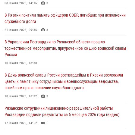
08 июля 2026, 14:16
3
23 июля 2026, 09:02
В Рязани почтили память офицеров СОБР, погибших при исполнении
В Рязани почтили память офицеров СОБР, погибших при исполнении
служебного долга
служебного долга
21 июля 2026, 09:36
3
21 июля 2026, 09:36
3
В Управлении Росгвардии по Рязанской области прошло
Рязанские сотрудники лицензионно-разрешительной работы
торжественное мероприятие, приуроченное ко Дню воинской славы
Росгвардии подвели результаты за 6 месяцев 2026 года (видео)
России
17 июля 2026, 14:52
1
10 июля 2026, 18:38
Вневедомственная охрана подвела итоги деятельности
В День воинской славы России росгвардейцы в Рязани возложили
подразделений за первое полугодие 2026 года
цветы к памятнику сотрудникам и военнослужащим ведомства,
16 июля 2026, 11:36
2
погибшим при исполнении служебного долга
10 июля 2026, 18:32
3
Рязанские сотрудники лицензионно-разрешительной работы
Росгвардии подвели результаты за 6 месяцев 2026 года (видео)
17 июля 2026, 14:52
1