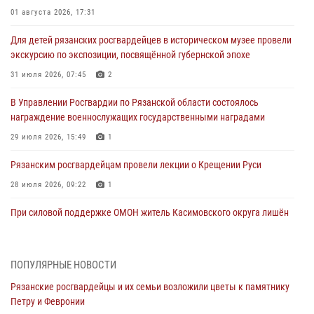
01 августа 2026, 17:31
Для детей рязанских росгвардейцев в историческом музее провели
экскурсию по экспозиции, посвящённой губернской эпохе
31 июля 2026, 07:45
2
В Управлении Росгвардии по Рязанской области состоялось
награждение военнослужащих государственными наградами
29 июля 2026, 15:49
1
Рязанским росгвардейцам провели лекции о Крещении Руси
28 июля 2026, 09:22
1
При силовой поддержке ОМОН житель Касимовского округа лишён
гражданства Российской Федерации за нарушение
законодательства
27 июля 2026, 15:26
ПОПУЛЯРНЫЕ НОВОСТИ
Рязанские росгвардейцы и их семьи возложили цветы к памятнику
Офицер вневедомственной охраны в эфире «Радио России - Рязань»
Петру и Февронии
рассказал о службе во вневедомственной охране