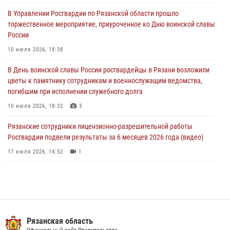
В Управлении Росгвардии по Рязанской области прошло
Рязанские сотрудники лицензионно-разрешительной работы
торжественное мероприятие, приуроченное ко Дню воинской славы
Росгвардии подвели результаты за 6 месяцев 2026 года (видео)
России
17 июля 2026, 14:52
1
10 июля 2026, 18:38
Вневедомственная охрана подвела итоги деятельности
В День воинской славы России росгвардейцы в Рязани возложили
подразделений за первое полугодие 2026 года
цветы к памятнику сотрудникам и военнослужащим ведомства,
16 июля 2026, 11:36
2
погибшим при исполнении служебного долга
10 июля 2026, 18:32
3
Рязанские сотрудники лицензионно-разрешительной работы
Росгвардии подвели результаты за 6 месяцев 2026 года (видео)
17 июля 2026, 14:52
1
В рязанском Управлении Росгвардии прошел чемпионат по мини-
футболу
10 июля 2026, 13:48
1
Вневедомственная охрана подвела итоги деятельности
Рязанская область
подразделений за первое полугодие 2026 года