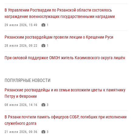
В Управлении Росгвардии по Рязанской области состоялось
награждение военнослужащих государственными наградами
29 июля 2026, 15:49
1
Рязанским росгвардейцам провели лекции о Крещении Руси
28 июля 2026, 09:22
1
При силовой поддержке ОМОН житель Касимовского округа лишён
гражданства Российской Федерации за нарушение
законодательства
27 июля 2026, 15:26
ПОПУЛЯРНЫЕ НОВОСТИ
Рязанские росгвардейцы и их семьи возложили цветы к памятнику
Офицер вневедомственной охраны в эфире «Радио России - Рязань»
Петру и Февронии
рассказал о службе во вневедомственной охране
08 июля 2026, 14:16
3
23 июля 2026, 09:02
В Рязани почтили память офицеров СОБР, погибших при исполнении
В Рязани почтили память офицеров СОБР, погибших при исполнении
служебного долга
служебного долга
21 июля 2026, 09:36
3
21 июля 2026, 09:36
3