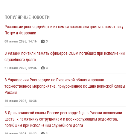
гражданства Российской Федерации за нарушение
законодательства
27 июля 2026, 15:26
ПОПУЛЯРНЫЕ НОВОСТИ
Рязанские росгвардейцы и их семьи возложили цветы к памятнику
Офицер вневедомственной охраны в эфире «Радио России - Рязань»
Петру и Февронии
рассказал о службе во вневедомственной охране
08 июля 2026, 14:16
3
23 июля 2026, 09:02
В Рязани почтили память офицеров СОБР, погибших при исполнении
В Рязани почтили память офицеров СОБР, погибших при исполнении
служебного долга
служебного долга
21 июля 2026, 09:36
3
21 июля 2026, 09:36
3
В Управлении Росгвардии по Рязанской области прошло
Рязанские сотрудники лицензионно-разрешительной работы
торжественное мероприятие, приуроченное ко Дню воинской славы
Росгвардии подвели результаты за 6 месяцев 2026 года (видео)
России
17 июля 2026, 14:52
1
10 июля 2026, 18:38
Вневедомственная охрана подвела итоги деятельности
В День воинской славы России росгвардейцы в Рязани возложили
подразделений за первое полугодие 2026 года
цветы к памятнику сотрудникам и военнослужащим ведомства,
16 июля 2026, 11:36
2
погибшим при исполнении служебного долга
10 июля 2026, 18:32
3