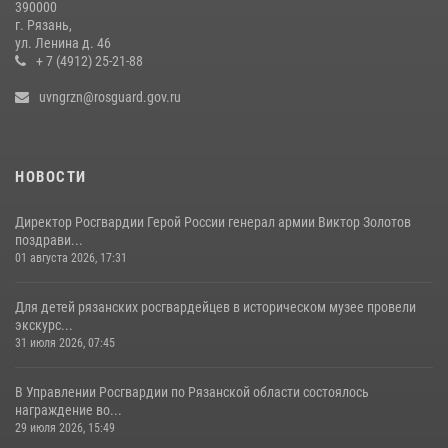
390000
г. Рязань,
В Управлении Росгвардии по Рязанской области состоялось
ул. Ленина д. 46
награждение военнослужащих государственными наградами
+ 7 (4912) 25-21-88
29 июля 2026, 15:49
1
uvngrzn@rosguard.gov.ru
НОВОСТИ
Директор Росгвардии Герой России генерал армии Виктор Золотов
поздрави...
01 августа 2026, 17:31
Для детей рязанских росгвардейцев в историческом музее провели
экскурс...
31 июля 2026, 07:45
В Управлении Росгвардии по Рязанской области состоялось
награждение во...
29 июля 2026, 15:49