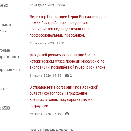
льных
02 августа 2026, 09:04
Директор Росгвардии Герой России генерал
армии Виктор Золотов поздравил
нных в
специалистов подразделений тыла с
убых
профессиональным праздником
.
01 августа 2026, 17:31
урные
Для детей рязанских росгвардейцев в
тративного
историческом музее провели экскурсию по
экспозиции, посвящённой губернской эпохе
ирования и
31 июля 2026, 07:45
2
В Управлении Росгвардии по Рязанской
акже
области состоялось награждение
военнослужащих государственными
наградами
 6500
29 июля 2026, 15:49
1
Рязанским росгвардейцам провели лекции о
ПОПУЛЯРНЫЕ НОВОСТИ