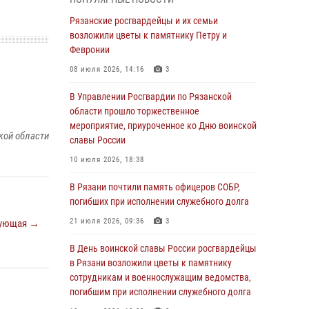
Крещении Руси
Рязанские росгвардейцы и их семьи
28 июля 2026, 09:22
1
возложили цветы к памятнику Петру и
При силовой поддержке ОМОН житель
Февронии
Касимовского округа лишён гражданства
08 июля 2026, 14:16
3
Российской Федерации за нарушение
законодательства
В Управлении Росгвардии по Рязанской
области прошло торжественное
27 июля 2026, 15:26
мероприятие, приуроченное ко Дню воинской
кой области
Офицер вневедомственной охраны в эфире
славы России
«Радио России - Рязань» рассказал о службе
10 июля 2026, 18:38
во вневедомственной охране
В Рязани почтили память офицеров СОБР,
23 июля 2026, 09:02
погибших при исполнении служебного долга
В Рязани почтили память офицеров СОБР,
21 июля 2026, 09:36
3
ующая →
погибших при исполнении служебного долга
В День воинской славы России росгвардейцы
21 июля 2026, 09:36
3
в Рязани возложили цветы к памятнику
Рязанские сотрудники лицензионно-
сотрудникам и военнослужащим ведомства,
разрешительной работы Росгвардии подвели
погибшим при исполнении служебного долга
результаты за 6 месяцев 2026 года (видео)