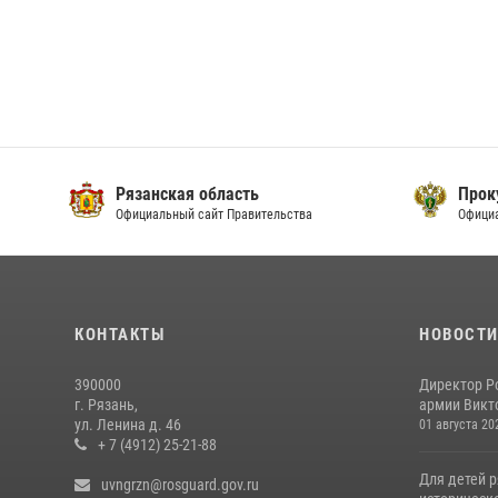
Рязанская область
Прок
Официальный сайт Правительства
Офици
КОНТАКТЫ
НОВОСТ
390000
Директор Р
г. Рязань,
армии Викто
ул. Ленина д. 46
01 августа 20
+ 7 (4912) 25-21-88
Для детей р
uvngrzn@rosguard.gov.ru