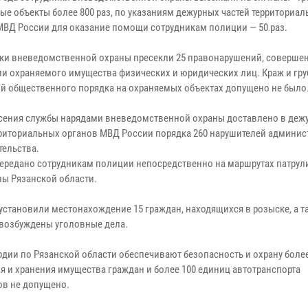
ые объекты более 800 раз, по указаниям дежурных частей территориа
МВД России для оказание помощи сотрудникам полиции — 50 раз.
ки вневедомственной охраны пресекли 25 правонарушений, соверше
и охраняемого имущества физических и юридических лиц. Краж и гр
й общественного порядка на охраняемых объектах допущено не было
есения службы нарядами вневедомственной охраны доставлено в деж
рриториальных органов МВД России порядка 260 нарушителей админис
тельства.
передано сотрудникам полиции непосредственно на маршрутах патрул
ы Рязанской области.
становили местонахождение 15 граждан, находящихся в розыске, а т
 возбуждены уголовные дела.
ии по Рязанской области обеспечивают безопасность и охрану более
ия и хранения имущества граждан и более 100 единиц автотранспорта
ов не допущено.