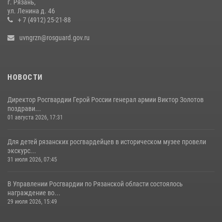
г. Рязань,
Офицер вневедомственной охраны в эфире «Радио России - Рязань»
ул. Ленина д. 46
рассказал о службе во вневедомственной охране
+ 7 (4912) 25-21-88
23 июля 2026, 09:02
uvngrzn@rosguard.gov.ru
НОВОСТИ
Директор Росгвардии Герой России генерал армии Виктор Золотов
поздрави...
01 августа 2026, 17:31
Для детей рязанских росгвардейцев в историческом музее провели
экскурс...
31 июля 2026, 07:45
В Управлении Росгвардии по Рязанской области состоялось
награждение во...
29 июля 2026, 15:49