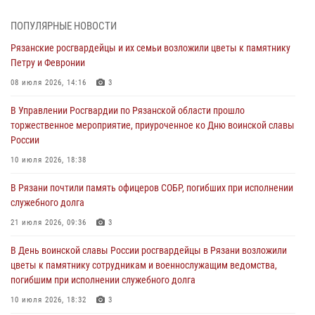
законодательства
27 июля 2026, 15:26
ПОПУЛЯРНЫЕ НОВОСТИ
Рязанские росгвардейцы и их семьи возложили цветы к памятнику
Офицер вневедомственной охраны в эфире «Радио России - Рязань»
Петру и Февронии
рассказал о службе во вневедомственной охране
08 июля 2026, 14:16
3
23 июля 2026, 09:02
В Управлении Росгвардии по Рязанской области прошло
В Рязани почтили память офицеров СОБР, погибших при исполнении
торжественное мероприятие, приуроченное ко Дню воинской славы
служебного долга
России
21 июля 2026, 09:36
3
10 июля 2026, 18:38
Рязанские сотрудники лицензионно-разрешительной работы
В Рязани почтили память офицеров СОБР, погибших при исполнении
Росгвардии подвели результаты за 6 месяцев 2026 года (видео)
служебного долга
17 июля 2026, 14:52
1
21 июля 2026, 09:36
3
Вневедомственная охрана подвела итоги деятельности
В День воинской славы России росгвардейцы в Рязани возложили
подразделений за первое полугодие 2026 года
цветы к памятнику сотрудникам и военнослужащим ведомства,
16 июля 2026, 11:36
2
погибшим при исполнении служебного долга
10 июля 2026, 18:32
3