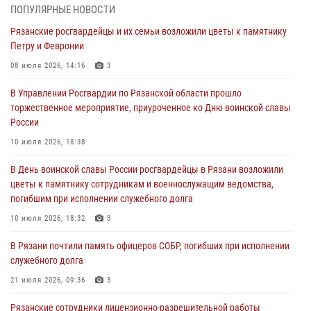
27 июля 2026, 15:26
ПОПУЛЯРНЫЕ НОВОСТИ
Рязанские росгвардейцы и их семьи возложили цветы к памятнику
Офицер вневедомственной охраны в эфире «Радио России - Рязань»
Петру и Февронии
рассказал о службе во вневедомственной охране
08 июля 2026, 14:16
3
23 июля 2026, 09:02
В Управлении Росгвардии по Рязанской области прошло
В Рязани почтили память офицеров СОБР, погибших при исполнении
торжественное мероприятие, приуроченное ко Дню воинской славы
служебного долга
России
21 июля 2026, 09:36
3
10 июля 2026, 18:38
Рязанские сотрудники лицензионно-разрешительной работы
В День воинской славы России росгвардейцы в Рязани возложили
Росгвардии подвели результаты за 6 месяцев 2026 года (видео)
цветы к памятнику сотрудникам и военнослужащим ведомства,
17 июля 2026, 14:52
1
погибшим при исполнении служебного долга
Вневедомственная охрана подвела итоги деятельности
10 июля 2026, 18:32
3
подразделений за первое полугодие 2026 года
В Рязани почтили память офицеров СОБР, погибших при исполнении
16 июля 2026, 11:36
2
служебного долга
21 июля 2026, 09:36
3
Рязанские сотрудники лицензионно-разрешительной работы