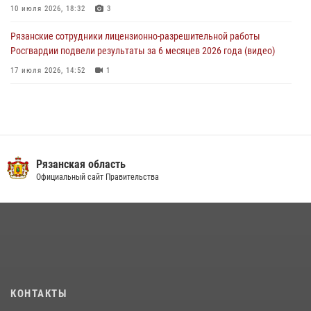
10 июля 2026, 18:32
3
Рязанские сотрудники лицензионно-разрешительной работы
Росгвардии подвели результаты за 6 месяцев 2026 года (видео)
17 июля 2026, 14:52
1
Специалисты финансово-экономической службы Росгвардии
отмечают профессиональный праздник
06 июля 2026, 18:35
В рязанском Управлении Росгвардии прошел чемпионат по мини-
Рязанская область
футболу
Официальный сайт Правительства
10 июля 2026, 13:48
1
Вневедомственная охрана подвела итоги деятельности
подразделений за первое полугодие 2026 года
16 июля 2026, 11:36
2
В рязанском Управлении Росгвардии начался летний период
КОНТАКТЫ
подготовки