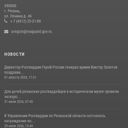
06 июля 2026, 12:20
2
390000
г. Рязань,
Офицер вневедомственной охраны в эфире «Радио России - Рязань»
ул. Ленина д. 46
рассказал о службе во вневедомственной охране
+ 7 (4912) 25-21-88
23 июля 2026, 09:02
uvngrzn@rosguard.gov.ru
НОВОСТИ
Директор Росгвардии Герой России генерал армии Виктор Золотов
поздрави...
01 августа 2026, 17:31
Для детей рязанских росгвардейцев в историческом музее провели
экскурс...
31 июля 2026, 07:45
В Управлении Росгвардии по Рязанской области состоялось
награждение во...
29 июля 2026, 15:49