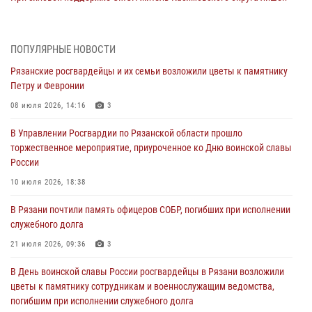
гражданства Российской Федерации за нарушение
законодательства
27 июля 2026, 15:26
ПОПУЛЯРНЫЕ НОВОСТИ
Рязанские росгвардейцы и их семьи возложили цветы к памятнику
Офицер вневедомственной охраны в эфире «Радио России - Рязань»
Петру и Февронии
рассказал о службе во вневедомственной охране
08 июля 2026, 14:16
3
23 июля 2026, 09:02
В Управлении Росгвардии по Рязанской области прошло
В Рязани почтили память офицеров СОБР, погибших при исполнении
торжественное мероприятие, приуроченное ко Дню воинской славы
служебного долга
России
21 июля 2026, 09:36
3
10 июля 2026, 18:38
Рязанские сотрудники лицензионно-разрешительной работы
В Рязани почтили память офицеров СОБР, погибших при исполнении
Росгвардии подвели результаты за 6 месяцев 2026 года (видео)
служебного долга
17 июля 2026, 14:52
1
21 июля 2026, 09:36
3
Вневедомственная охрана подвела итоги деятельности
В День воинской славы России росгвардейцы в Рязани возложили
подразделений за первое полугодие 2026 года
цветы к памятнику сотрудникам и военнослужащим ведомства,
16 июля 2026, 11:36
2
погибшим при исполнении служебного долга