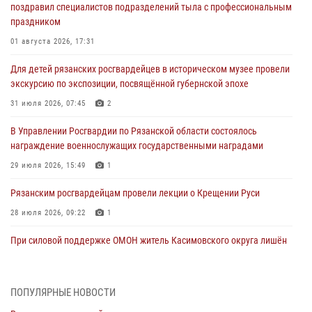
поздравил специалистов подразделений тыла с профессиональным
праздником
01 августа 2026, 17:31
Для детей рязанских росгвардейцев в историческом музее провели
экскурсию по экспозиции, посвящённой губернской эпохе
31 июля 2026, 07:45
2
В Управлении Росгвардии по Рязанской области состоялось
награждение военнослужащих государственными наградами
29 июля 2026, 15:49
1
Рязанским росгвардейцам провели лекции о Крещении Руси
28 июля 2026, 09:22
1
При силовой поддержке ОМОН житель Касимовского округа лишён
гражданства Российской Федерации за нарушение
законодательства
27 июля 2026, 15:26
ПОПУЛЯРНЫЕ НОВОСТИ