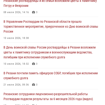
Рязанские росгвардейцы и их семьи возложили цветы к памятнику
Офицер вневедомственной охраны в эфире «Радио России - Рязань»
Петру и Февронии
рассказал о службе во вневедомственной охране
08 июля 2026, 14:16
3
23 июля 2026, 09:02
В Управлении Росгвардии по Рязанской области прошло
В Рязани почтили память офицеров СОБР, погибших при исполнении
торжественное мероприятие, приуроченное ко Дню воинской славы
служебного долга
России
21 июля 2026, 09:36
3
10 июля 2026, 18:38
Рязанские сотрудники лицензионно-разрешительной работы
В День воинской славы России росгвардейцы в Рязани возложили
Росгвардии подвели результаты за 6 месяцев 2026 года (видео)
цветы к памятнику сотрудникам и военнослужащим ведомства,
17 июля 2026, 14:52
1
погибшим при исполнении служебного долга
Вневедомственная охрана подвела итоги деятельности
10 июля 2026, 18:32
3
подразделений за первое полугодие 2026 года
В Рязани почтили память офицеров СОБР, погибших при исполнении
16 июля 2026, 11:36
2
служебного долга
21 июля 2026, 09:36
3
Рязанские сотрудники лицензионно-разрешительной работы
Росгвардии подвели результаты за 6 месяцев 2026 года (видео)