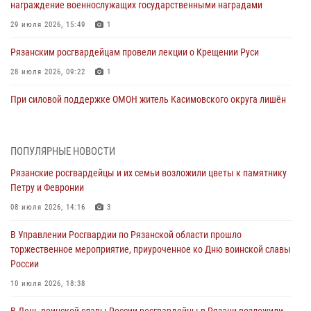
награждение военнослужащих государственными наградами
29 июля 2026, 15:49
1
Рязанским росгвардейцам провели лекции о Крещении Руси
28 июля 2026, 09:22
1
При силовой поддержке ОМОН житель Касимовского округа лишён
гражданства Российской Федерации за нарушение
законодательства
27 июля 2026, 15:26
ПОПУЛЯРНЫЕ НОВОСТИ
Рязанские росгвардейцы и их семьи возложили цветы к памятнику
Офицер вневедомственной охраны в эфире «Радио России - Рязань»
Петру и Февронии
рассказал о службе во вневедомственной охране
08 июля 2026, 14:16
3
23 июля 2026, 09:02
В Управлении Росгвардии по Рязанской области прошло
В Рязани почтили память офицеров СОБР, погибших при исполнении
торжественное мероприятие, приуроченное ко Дню воинской славы
служебного долга
России
21 июля 2026, 09:36
3
10 июля 2026, 18:38
Рязанские сотрудники лицензионно-разрешительной работы
В День воинской славы России росгвардейцы в Рязани возложили