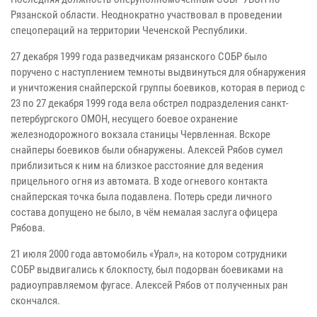
Рязанской области. Неоднократно участвовал в проведении
спецопераций на территории Чеченской Республики.
27 декабря 1999 года разведчикам рязанского СОБР было
поручено с наступлением темноты выдвинуться для обнаружения
и уничтожения снайперской группы боевиков, которая в период с
23 по 27 декабря 1999 года вела обстрел подразделения санкт-
петербургского ОМОН, несущего боевое охранение
железнодорожного вокзала станицы Червленная. Вскоре
снайперы боевиков были обнаружены. Алексей Рябов сумел
приблизиться к ним на близкое расстояние для ведения
прицельного огня из автомата. В ходе огневого контакта
снайперская точка была подавлена. Потерь среди личного
состава допущено не было, в чём немалая заслуга офицера
Рябова.
21 июля 2000 года автомобиль «Урал», на котором сотрудники
СОБР выдвигались к блокпосту, был подорван боевиками на
радиоуправляемом фугасе. Алексей Рябов от полученных ран
скончался.