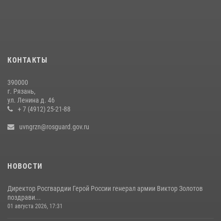
Вневедомственная охрана подвела итоги деятельности
подразделений за первое полугодие 2026 года
16 июля 2026, 11:36
2
Офицер вневедомственной охраны в эфире «Радио России - Рязань»
КОНТАКТЫ
рассказал о службе во вневедомственной охране
23 июля 2026, 09:02
390000
г. Рязань,
Росгвардейцы обеспечили безопасность во время футбольного
ул. Ленина д. 46
матча на «Рязань Арена»
+ 7 (4912) 25-21-88
13 июля 2026, 14:12
uvngrzn@rosguard.gov.ru
НОВОСТИ
Директор Росгвардии Герой России генерал армии Виктор Золотов
поздрави...
01 августа 2026, 17:31