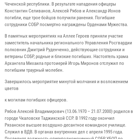
Чеченской республики. В результате нападения офицеры
Константин Селиванов, Алексей Рябов и Александр Ионов
погибли, еще трое бойцов получили ранения. Погибшие
сотрудники СОБР посмертно награждены Орденами Мужества.
В памятных мероприятиях на Аллее Героев приняли участие
заместитель начальника регионального Управления Росгвардии
полковник Дмитрий Руденченко, действующие сотрудники и
ветераны СОБР, родные и близкие погибших. Настоятель храма
Архангела Михаила протоиерей Игорь Миронов отслужил по
погибшим траурный молебен.
Завершилось мероприятие минутой молчания и возложением
цветов
к могилам погибших офицеров.
Рябов Алексей Владимирович (13.06.1970 – 21.07.2000) родился в
городе Чкаловске Таджикской ССР. В 1992 году окончил
Рязанское высшее воздушно-десантное командное училище.
Служил в ВДВ. В органах внутренних дел с апреля 1995 года.
Последняя должность-оперуполномоченный СОБР УБОП по