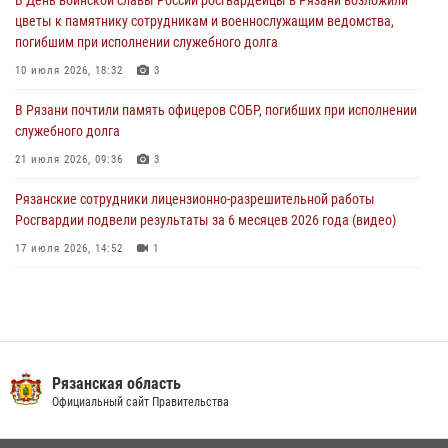
Росгвардии подвели результаты за 6 месяцев 2026 года (видео)
цветы к памятнику сотрудникам и военнослужащим ведомства,
17 июля 2026, 14:52
1
погибшим при исполнении служебного долга
Вневедомственная охрана подвела итоги деятельности
10 июля 2026, 18:32
3
подразделений за первое полугодие 2026 года
В Рязани почтили память офицеров СОБР, погибших при исполнении
16 июля 2026, 11:36
2
служебного долга
21 июля 2026, 09:36
3
Рязанские сотрудники лицензионно-разрешительной работы
Росгвардии подвели результаты за 6 месяцев 2026 года (видео)
17 июля 2026, 14:52
1
Специалисты финансово-экономической службы Росгвардии
отмечают профессиональный праздник
06 июля 2026, 18:35
В рязанском Управлении Росгвардии прошел чемпионат по мини-
Рязанская область
футболу
Официальный сайт Правительства
10 июля 2026, 13:48
1