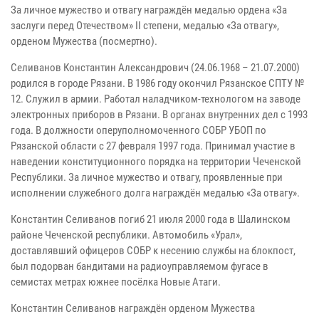
За личное мужество и отвагу награждён медалью ордена «За
заслуги перед Отечеством» II степени, медалью «За отвагу»,
орденом Мужества (посмертно).
Селиванов Константин Александрович (24.06.1968 – 21.07.2000)
родился в городе Рязани. В 1986 году окончил Рязанское СПТУ №
12. Служил в армии. Работал наладчиком-технологом на заводе
электронных приборов в Рязани. В органах внутренних дел с 1993
года. В должности оперуполномоченного СОБР УБОП по
Рязанской области с 27 февраля 1997 года. Принимал участие в
наведении конституционного порядка на территории Чеченской
Республики. За личное мужество и отвагу, проявленные при
исполнении служебного долга награждён медалью «За отвагу».
Константин Селиванов погиб 21 июля 2000 года в Шалинском
районе Чеченской республики. Автомобиль «Урал»,
доставлявший офицеров СОБР к несению службы на блокпост,
был подорван бандитами на радиоуправляемом фугасе в
семистах метрах южнее посёлка Новые Атаги.
Константин Селиванов награждён орденом Мужества