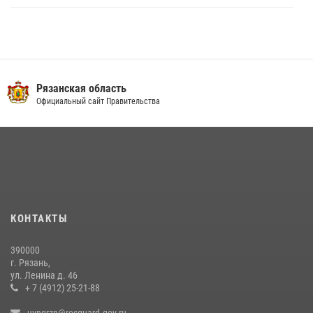
Специалисты финансово-экономической службы Росгвардии
отмечают профессиональный праздник
06 июля 2026, 18:35
В рязанском Управлении Росгвардии прошел чемпионат по мини-
Рязанская область
футболу
Официальный сайт Правительства
10 июля 2026, 13:48
1
Вневедомственная охрана подвела итоги деятельности
подразделений за первое полугодие 2026 года
16 июля 2026, 11:36
2
В рязанском Управлении Росгвардии начался летний период
КОНТАКТЫ
подготовки
06 июля 2026, 12:20
2
390000
г. Рязань,
Офицер вневедомственной охраны в эфире «Радио России - Рязань»
ул. Ленина д. 46
рассказал о службе во вневедомственной охране
+ 7 (4912) 25-21-88
23 июля 2026, 09:02
uvngrzn@rosguard.gov.ru