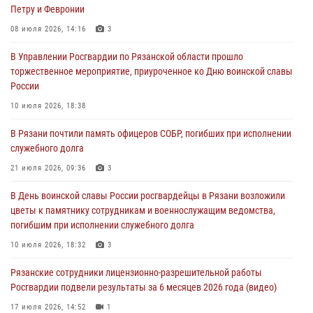
Петру и Февронии
рассказал о службе во вневедомственной охране
08 июля 2026, 14:16
3
23 июля 2026, 09:02
В Управлении Росгвардии по Рязанской области прошло
В Рязани почтили память офицеров СОБР, погибших при исполнении
торжественное мероприятие, приуроченное ко Дню воинской славы
служебного долга
России
21 июля 2026, 09:36
3
10 июля 2026, 18:38
Рязанские сотрудники лицензионно-разрешительной работы
В Рязани почтили память офицеров СОБР, погибших при исполнении
Росгвардии подвели результаты за 6 месяцев 2026 года (видео)
служебного долга
17 июля 2026, 14:52
1
21 июля 2026, 09:36
3
Вневедомственная охрана подвела итоги деятельности
В День воинской славы России росгвардейцы в Рязани возложили
подразделений за первое полугодие 2026 года
цветы к памятнику сотрудникам и военнослужащим ведомства,
16 июля 2026, 11:36
2
погибшим при исполнении служебного долга
10 июля 2026, 18:32
3
Рязанские сотрудники лицензионно-разрешительной работы
Росгвардии подвели результаты за 6 месяцев 2026 года (видео)
17 июля 2026, 14:52
1