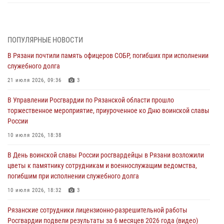
Директор Росгвардии Герой России генерал армии Виктор Золотов
поздравил специалистов подразделений тыла с профессиональным
праздником
ПОПУЛЯРНЫЕ НОВОСТИ
01 августа 2026, 17:31
В Рязани почтили память офицеров СОБР, погибших при исполнении
служебного долга
Для детей рязанских росгвардейцев в историческом музее провели
экскурсию по экспозиции, посвящённой губернской эпохе
21 июля 2026, 09:36
3
31 июля 2026, 07:45
2
В Управлении Росгвардии по Рязанской области прошло
торжественное мероприятие, приуроченное ко Дню воинской славы
В Управлении Росгвардии по Рязанской области состоялось
России
награждение военнослужащих государственными наградами
10 июля 2026, 18:38
29 июля 2026, 15:49
1
В День воинской славы России росгвардейцы в Рязани возложили
Рязанским росгвардейцам провели лекции о Крещении Руси
цветы к памятнику сотрудникам и военнослужащим ведомства,
28 июля 2026, 09:22
1
погибшим при исполнении служебного долга
При силовой поддержке ОМОН житель Касимовского округа лишён
10 июля 2026, 18:32
3
гражданства Российской Федерации за нарушение
Рязанские сотрудники лицензионно-разрешительной работы
законодательства
Росгвардии подвели результаты за 6 месяцев 2026 года (видео)