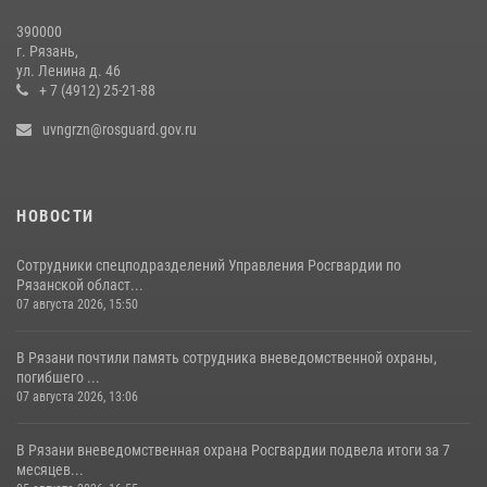
31 июля 2026, 07:45
2
390000
г. Рязань,
Рязанским росгвардейцам провели лекции о Крещении Руси
ул. Ленина д. 46
+ 7 (4912) 25-21-88
28 июля 2026, 09:22
1
uvngrzn@rosguard.gov.ru
НОВОСТИ
Сотрудники спецподразделений Управления Росгвардии по
Рязанской област...
07 августа 2026, 15:50
В Рязани почтили память сотрудника вневедомственной охраны,
погибшего ...
07 августа 2026, 13:06
В Рязани вневедомственная охрана Росгвардии подвела итоги за 7
месяцев...