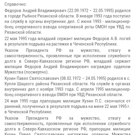
Справочно:
Федоров Андрей Владимирович (22.09.1972 – 22.05.1995) родился
в городе Рыбное Рязанской области. В январе 1993 года поступил
на службу в органы внутренних дел. С июня 1993 - милиционер-
боец оперативного взвода оперативной роты ОМОН при УВД по
Рязанской области.
22 мая 1995 года младший сержант милиции Федоров А.В. погиб
в результате подрыва на растяжке в Чеченской Республике.
Указом Президента РФ за мужество, отвагу и
самоотверженность, проявленные при исполнении служебного
долга в Северо-Кавказском регионе РФ, младший сержант
милиции Федоров Андрей Владимирович награжден орденом
Мужества (посмертно).
Кузин Павел Святославович (08.02.1972 – 24.05.1995) родился в с.
Купля Шацкого района Рязанской области. На службе в органах
внутренних дел с ноября 1993 года. С апреля 1995 милиционер-
боец оперативного взвода ОМОН при УВД Рязанской области.
24 мая 1995 года прапорщик милиции Кузин П.С. скончался от
ранений, полученных в результате подрыва на мине 22 мая 1995 г.
в Чеченской Республике.
Указом Президента РФ за мужество, отвагу и
самоотверженность, проявленные при исполнении служебного
долга в Северо-Кавказском регионе РФ, прапорщик милиции
Кузин Павел Святославович награжден орденом Мужества