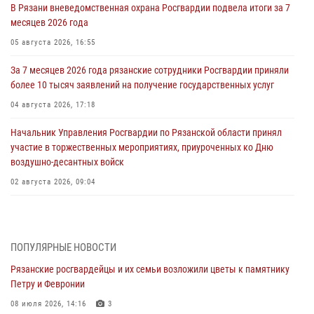
В Рязани вневедомственная охрана Росгвардии подвела итоги за 7
месяцев 2026 года
05 августа 2026, 16:55
За 7 месяцев 2026 года рязанские сотрудники Росгвардии приняли
более 10 тысяч заявлений на получение государственных услуг
04 августа 2026, 17:18
Начальник Управления Росгвардии по Рязанской области принял
участие в торжественных мероприятиях, приуроченных ко Дню
воздушно-десантных войск
02 августа 2026, 09:04
Директор Росгвардии Герой России генерал армии Виктор Золотов
поздравил специалистов подразделений тыла с профессиональным
праздником
ПОПУЛЯРНЫЕ НОВОСТИ
01 августа 2026, 17:31
Рязанские росгвардейцы и их семьи возложили цветы к памятнику
Петру и Февронии
Для детей рязанских росгвардейцев в историческом музее провели
экскурсию по экспозиции, посвящённой губернской эпохе
08 июля 2026, 14:16
3