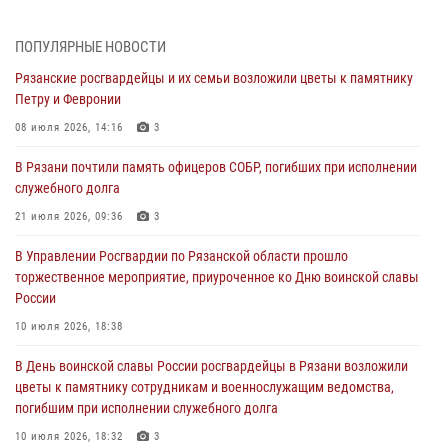
поздравил специалистов подразделений тыла с профессиональным
праздником
ПОПУЛЯРНЫЕ НОВОСТИ
01 августа 2026, 17:31
Рязанские росгвардейцы и их семьи возложили цветы к памятнику
Петру и Февронии
Для детей рязанских росгвардейцев в историческом музее провели
экскурсию по экспозиции, посвящённой губернской эпохе
08 июля 2026, 14:16
3
31 июля 2026, 07:45
2
В Рязани почтили память офицеров СОБР, погибших при исполнении
служебного долга
В Управлении Росгвардии по Рязанской области состоялось
награждение военнослужащих государственными наградами
21 июля 2026, 09:36
3
29 июля 2026, 15:49
1
В Управлении Росгвардии по Рязанской области прошло
торжественное мероприятие, приуроченное ко Дню воинской славы
Рязанским росгвардейцам провели лекции о Крещении Руси
России
28 июля 2026, 09:22
1
10 июля 2026, 18:38
При силовой поддержке ОМОН житель Касимовского округа лишён
В День воинской славы России росгвардейцы в Рязани возложили
гражданства Российской Федерации за нарушение
цветы к памятнику сотрудникам и военнослужащим ведомства,
законодательства
погибшим при исполнении служебного долга
27 июля 2026, 15:26
10 июля 2026, 18:32
3