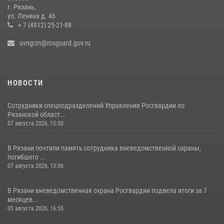
г. Рязань,
Рязанским росгвардейцам провели лекции о Крещении Руси
ул. Ленина д. 46
+ 7 (4912) 25-21-88
28 июля 2026, 09:22
1
uvngrzn@rosguard.gov.ru
НОВОСТИ
Сотрудники спецподразделений Управления Росгвардии по
Рязанской област...
07 августа 2026, 15:50
В Рязани почтили память сотрудника вневедомственной охраны,
погибшего ...
07 августа 2026, 13:06
В Рязани вневедомственная охрана Росгвардии подвела итоги за 7
месяцев...
05 августа 2026, 16:55