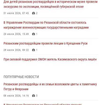
Для детей рязанских росгвардейцев в историческом музее провели
экскурсию по экспозиции, посвящённой губернской эпохе
31 июля 2026, 07:45
2
В Управлении Росгвардии по Рязанской области состоялось
награждение военнослужащих государственными наградами
29 июля 2026, 15:49
1
Рязанским росгвардейцам провели лекции о Крещении Руси
28 июля 2026, 09:22
1
При силовой поддержке ОМОН житель Касимовского округа лишён
гражданства Российской Федерации за нарушение
законодательства
27 июля 2026, 15:26
ПОПУЛЯРНЫЕ НОВОСТИ
Рязанские росгвардейцы и их семьи возложили цветы к памятнику
Офицер вневедомственной охраны в эфире «Радио России - Рязань»
Петру и Февронии
рассказал о службе во вневедомственной охране
08 июля 2026, 14:16
3
23 июля 2026, 09:02
В Управлении Росгвардии по Рязанской области прошло