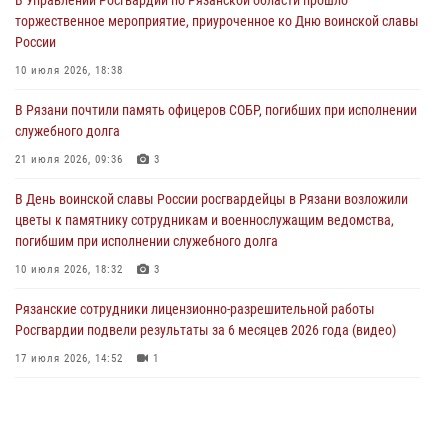
В Рязани почтили память офицеров СОБР, погибших при исполнении
торжественное мероприятие, приуроченное ко Дню воинской славы
служебного долга
России
21 июля 2026, 09:36
3
10 июля 2026, 18:38
Рязанские сотрудники лицензионно-разрешительной работы
В Рязани почтили память офицеров СОБР, погибших при исполнении
Росгвардии подвели результаты за 6 месяцев 2026 года (видео)
служебного долга
17 июля 2026, 14:52
1
21 июля 2026, 09:36
3
Вневедомственная охрана подвела итоги деятельности
В День воинской славы России росгвардейцы в Рязани возложили
подразделений за первое полугодие 2026 года
цветы к памятнику сотрудникам и военнослужащим ведомства,
16 июля 2026, 11:36
2
погибшим при исполнении служебного долга
10 июля 2026, 18:32
3
Рязанские сотрудники лицензионно-разрешительной работы
Росгвардии подвели результаты за 6 месяцев 2026 года (видео)
17 июля 2026, 14:52
1
В рязанском Управлении Росгвардии прошел чемпионат по мини-
футболу
10 июля 2026, 13:48
1