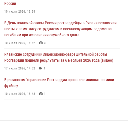
России
награждение военнослужащих государственными наградами
10 июля 2026, 18:38
29 июля 2026, 15:49
1
В День воинской славы России росгвардейцы в Рязани возложили
Рязанским росгвардейцам провели лекции о Крещении Руси
цветы к памятнику сотрудникам и военнослужащим ведомства,
28 июля 2026, 09:22
1
погибшим при исполнении служебного долга
При силовой поддержке ОМОН житель Касимовского округа лишён
10 июля 2026, 18:32
3
гражданства Российской Федерации за нарушение
Рязанские сотрудники лицензионно-разрешительной работы
законодательства
Росгвардии подвели результаты за 6 месяцев 2026 года (видео)
27 июля 2026, 15:26
17 июля 2026, 14:52
1
В рязанском Управлении Росгвардии прошел чемпионат по мини-
футболу
10 июля 2026, 13:48
1
Вневедомственная охрана подвела итоги деятельности
подразделений за первое полугодие 2026 года
16 июля 2026, 11:36
2