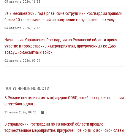
05 августа 2026, 16:55
За 7 месяцев 2026 года рязанские сотрудники Росгвардии приняли
более 10 тысяч заявлений на получение государственных услуг
04 августа 2026, 17:18
Начальник Управления Росгвардии по Рязанской области принял
участие в торжественных мероприятиях, приуроченных ко Дню
воздушно-десантных войск
02 августа 2026, 09:04
Директор Росгвардии Герой России генерал армии Виктор Золотов
поздравил специалистов подразделений тыла с профессиональным
праздником
ПОПУЛЯРНЫЕ НОВОСТИ
01 августа 2026, 17:31
В Рязани почтили память офицеров СОБР, погибших при исполнении
служебного долга
Для детей рязанских росгвардейцев в историческом музее провели
экскурсию по экспозиции, посвящённой губернской эпохе
21 июля 2026, 09:36
3
31 июля 2026, 07:45
2
В Управлении Росгвардии по Рязанской области прошло
торжественное мероприятие, приуроченное ко Дню воинской славы
В Управлении Росгвардии по Рязанской области состоялось