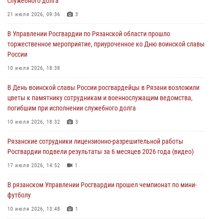
служебного долга
Для детей рязанских росгвардейцев в историческом музее провели
экскурсию по экспозиции, посвящённой губернской эпохе
21 июля 2026, 09:36
3
31 июля 2026, 07:45
2
В Управлении Росгвардии по Рязанской области прошло
торжественное мероприятие, приуроченное ко Дню воинской славы
В Управлении Росгвардии по Рязанской области состоялось
России
награждение военнослужащих государственными наградами
10 июля 2026, 18:38
29 июля 2026, 15:49
1
В День воинской славы России росгвардейцы в Рязани возложили
Рязанским росгвардейцам провели лекции о Крещении Руси
цветы к памятнику сотрудникам и военнослужащим ведомства,
28 июля 2026, 09:22
1
погибшим при исполнении служебного долга
При силовой поддержке ОМОН житель Касимовского округа лишён
10 июля 2026, 18:32
3
гражданства Российской Федерации за нарушение
Рязанские сотрудники лицензионно-разрешительной работы
законодательства
Росгвардии подвели результаты за 6 месяцев 2026 года (видео)
27 июля 2026, 15:26
17 июля 2026, 14:52
1
В рязанском Управлении Росгвардии прошел чемпионат по мини-
футболу
10 июля 2026, 13:48
1