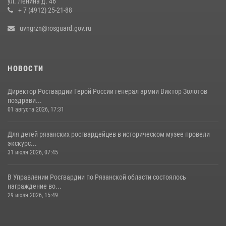
ул. Ленина д. 46
рассказал о службе во вневедомственной охране
+ 7 (4912) 25-21-88
23 июля 2026, 09:02
uvngrzn@rosguard.gov.ru
НОВОСТИ
Директор Росгвардии Герой России генерал армии Виктор Золотов
поздрави...
01 августа 2026, 17:31
Для детей рязанских росгвардейцев в историческом музее провели
экскурс...
31 июля 2026, 07:45
В Управлении Росгвардии по Рязанской области состоялось
награждение во...
29 июля 2026, 15:49