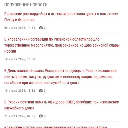
27 июля 2026, 15:26
ПОПУЛЯРНЫЕ НОВОСТИ
Рязанские росгвардейцы и их семьи возложили цветы к памятнику
Офицер вневедомственной охраны в эфире «Радио России - Рязань»
Петру и Февронии
рассказал о службе во вневедомственной охране
08 июля 2026, 14:16
3
23 июля 2026, 09:02
В Управлении Росгвардии по Рязанской области прошло
В Рязани почтили память офицеров СОБР, погибших при исполнении
торжественное мероприятие, приуроченное ко Дню воинской славы
служебного долга
России
21 июля 2026, 09:36
3
10 июля 2026, 18:38
Рязанские сотрудники лицензионно-разрешительной работы
В День воинской славы России росгвардейцы в Рязани возложили
Росгвардии подвели результаты за 6 месяцев 2026 года (видео)
цветы к памятнику сотрудникам и военнослужащим ведомства,
17 июля 2026, 14:52
1
погибшим при исполнении служебного долга
Вневедомственная охрана подвела итоги деятельности
10 июля 2026, 18:32
3
подразделений за первое полугодие 2026 года
В Рязани почтили память офицеров СОБР, погибших при исполнении
16 июля 2026, 11:36
2
служебного долга
21 июля 2026, 09:36
3
Рязанские сотрудники лицензионно-разрешительной работы