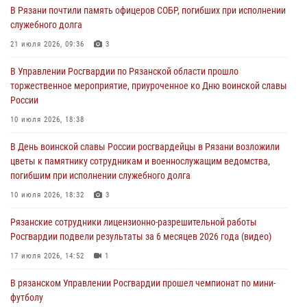
01 августа 2026, 17:31
В Рязани почтили память офицеров СОБР, погибших при исполнении
служебного долга
Для детей рязанских росгвардейцев в историческом музее провели
экскурсию по экспозиции, посвящённой губернской эпохе
21 июля 2026, 09:36
3
31 июля 2026, 07:45
2
В Управлении Росгвардии по Рязанской области прошло
торжественное мероприятие, приуроченное ко Дню воинской славы
В Управлении Росгвардии по Рязанской области состоялось
России
награждение военнослужащих государственными наградами
10 июля 2026, 18:38
29 июля 2026, 15:49
1
В День воинской славы России росгвардейцы в Рязани возложили
Рязанским росгвардейцам провели лекции о Крещении Руси
цветы к памятнику сотрудникам и военнослужащим ведомства,
28 июля 2026, 09:22
1
погибшим при исполнении служебного долга
При силовой поддержке ОМОН житель Касимовского округа лишён
10 июля 2026, 18:32
3
гражданства Российской Федерации за нарушение
Рязанские сотрудники лицензионно-разрешительной работы
законодательства
Росгвардии подвели результаты за 6 месяцев 2026 года (видео)
27 июля 2026, 15:26
17 июля 2026, 14:52
1
В рязанском Управлении Росгвардии прошел чемпионат по мини-
футболу