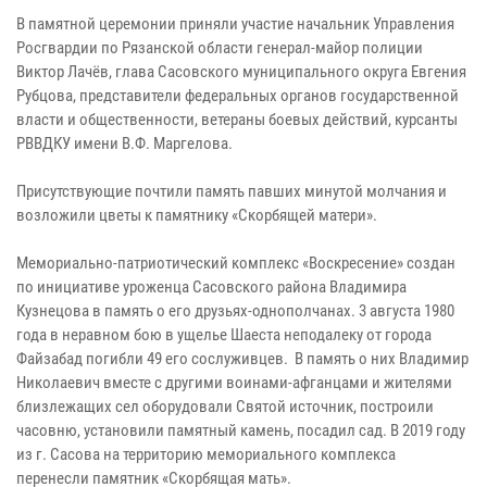
В памятной церемонии приняли участие начальник Управления
Росгвардии по Рязанской области генерал-майор полиции
Виктор Лачёв, глава Сасовского муниципального округа Евгения
Рубцова, представители федеральных органов государственной
власти и общественности, ветераны боевых действий, курсанты
РВВДКУ имени В.Ф. Маргелова.
Присутствующие почтили память павших минутой молчания и
возложили цветы к памятнику «Скорбящей матери».
Мемориально-патриотический комплекс «Воскресение» создан
по инициативе уроженца Сасовского района Владимира
Кузнецова в память о его друзьях-однополчанах. 3 августа 1980
года в неравном бою в ущелье Шаеста неподалеку от города
Файзабад погибли 49 его сослуживцев. В память о них Владимир
Николаевич вместе с другими воинами-афганцами и жителями
близлежащих сел оборудовали Святой источник, построили
часовню, установили памятный камень, посадил сад. В 2019 году
из г. Сасова на территорию мемориального комплекса
перенесли памятник «Скорбящая мать».