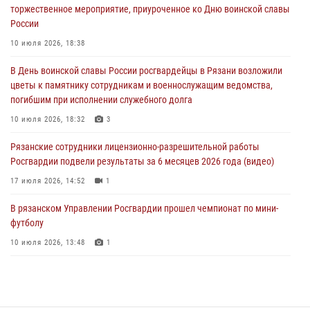
торжественное мероприятие, приуроченное ко Дню воинской славы
В Управлении Росгвардии по Рязанской области состоялось
России
награждение военнослужащих государственными наградами
10 июля 2026, 18:38
29 июля 2026, 15:49
1
В День воинской славы России росгвардейцы в Рязани возложили
Рязанским росгвардейцам провели лекции о Крещении Руси
цветы к памятнику сотрудникам и военнослужащим ведомства,
28 июля 2026, 09:22
1
погибшим при исполнении служебного долга
При силовой поддержке ОМОН житель Касимовского округа лишён
10 июля 2026, 18:32
3
гражданства Российской Федерации за нарушение
Рязанские сотрудники лицензионно-разрешительной работы
законодательства
Росгвардии подвели результаты за 6 месяцев 2026 года (видео)
27 июля 2026, 15:26
17 июля 2026, 14:52
1
В рязанском Управлении Росгвардии прошел чемпионат по мини-
футболу
10 июля 2026, 13:48
1
В Управлении Росгвардии по Рязанской области состоялось
награждение военнослужащих государственными наградами
29 июля 2026, 15:49
1