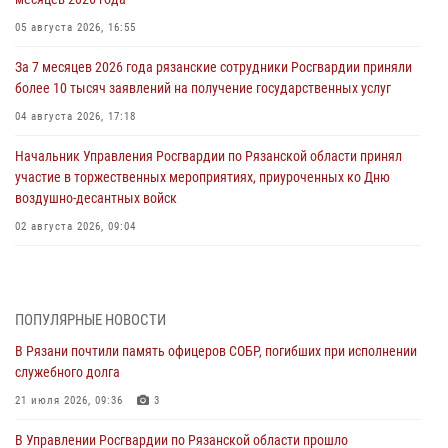
05 августа 2026, 16:55
За 7 месяцев 2026 года рязанские сотрудники Росгвардии приняли
более 10 тысяч заявлений на получение государственных услуг
04 августа 2026, 17:18
Начальник Управления Росгвардии по Рязанской области принял
участие в торжественных мероприятиях, приуроченных ко Дню
воздушно-десантных войск
02 августа 2026, 09:04
Директор Росгвардии Герой России генерал армии Виктор Золотов
поздравил специалистов подразделений тыла с профессиональным
праздником
ПОПУЛЯРНЫЕ НОВОСТИ
01 августа 2026, 17:31
В Рязани почтили память офицеров СОБР, погибших при исполнении
служебного долга
Для детей рязанских росгвардейцев в историческом музее провели
экскурсию по экспозиции, посвящённой губернской эпохе
21 июля 2026, 09:36
3
31 июля 2026, 07:45
2
В Управлении Росгвардии по Рязанской области прошло