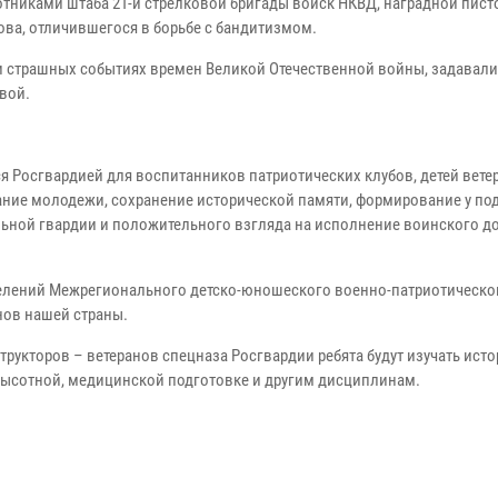
тниками штаба 21-й стрелковой бригады войск НКВД, наградной пист
ова, отличившегося в борьбе с бандитизмом.
 и страшных событиях времен Великой Отечественной войны, задавал
вой.
я Росгвардией для воспитанников патриотических клубов, детей вете
ание молодежи, сохранение исторической памяти, формирование у по
ьной гвардии и положительного взгляда на исполнение воинского до
отделений Межрегионального детско-юношеского военно-патриотическо
нов нашей страны.
рукторов – ветеранов спецназа Росгвардии ребята будут изучать исто
 высотной, медицинской подготовке и другим дисциплинам.