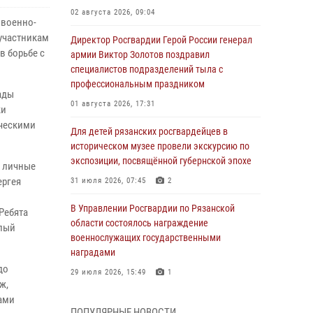
02 августа 2026, 09:04
 военно-
 участникам
Директор Росгвардии Герой России генерал
в борьбе с
армии Виктор Золотов поздравил
специалистов подразделений тыла с
профессиональным праздником
ады
01 августа 2026, 17:31
ки
ическими
Для детей рязанских росгвардейцев в
историческом музее провели экскурсию по
экспозиции, посвящённой губернской эпохе
и личные
ергея
31 июля 2026, 07:45
2
В Управлении Росгвардии по Рязанской
Ребята
области состоялось награждение
елый
военнослужащих государственными
наградами
до
29 июля 2026, 15:49
1
ж,
ами
Рязанским росгвардейцам провели лекции о
ПОПУЛЯРНЫЕ НОВОСТИ