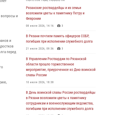
олет
Крещении Руси
Рязанские росгвардейцы и их семьи
28 июля 2026, 09:22
1
возложили цветы к памятнику Петру и
и вопросы и
При силовой поддержке ОМОН житель
Февронии
Касимовского округа лишён гражданства
08 июля 2026, 14:16
3
Российской Федерации за нарушение
законодательства
В Рязани почтили память офицеров СОБР,
ранов и
погибших при исполнении служебного долга
27 июля 2026, 15:26
дростков
21 июля 2026, 09:36
3
лга перед
Офицер вневедомственной охраны в эфире
«Радио России - Рязань» рассказал о службе
В Управлении Росгвардии по Рязанской
во вневедомственной охране
области прошло торжественное
го
мероприятие, приуроченное ко Дню воинской
23 июля 2026, 09:02
славы России
В Рязани почтили память офицеров СОБР,
рию,
10 июля 2026, 18:38
погибших при исполнении служебного долга
В День воинской славы России росгвардейцы
21 июля 2026, 09:36
3
в Рязани возложили цветы к памятнику
Рязанские сотрудники лицензионно-
сотрудникам и военнослужащим ведомства,
разрешительной работы Росгвардии подвели
погибшим при исполнении служебного долга
результаты за 6 месяцев 2026 года (видео)