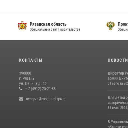
Рязанская область
Прок
Официальный сайт Правительства
Офици
КОНТАКТЫ
НОВОСТ
390000
Директор Р
г. Рязань,
армии Викто
ул. Ленина д. 46
01 августа 20
+ 7 (4912) 25-21-88
Для детей р
uvngrzn@rosguard.gov.ru
историческо
31 июля 2026,
В Управлен
области сос