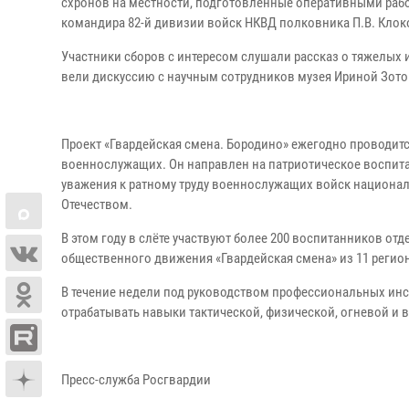
схронов на местности, подготовленные оперативными рабо
командира 82-й дивизии войск НКВД полковника П.В. Клок
Участники сборов с интересом слушали рассказ о тяжелых
вели дискуссию с научным сотрудников музея Ириной Зото
Проект «Гвардейская смена. Бородино» ежегодно проводитс
военнослужащих. Он направлен на патриотическое воспит
уважения к ратному труду военнослужащих войск национал
Отечеством.
В этом году в слёте участвуют более 200 воспитанников 
общественного движения «Гвардейская смена» из 11 регио
В течение недели под руководством профессиональных инст
отрабатывать навыки тактической, физической, огневой и
Пресс-служба Росгвардии