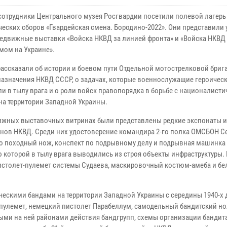
сотрудники Центрального музея Росгвардии посетили полевой лагерь
ческих сборов «Гвардейская смена. Бородино-2022». Они представили
едвижные выставки «Войска НКВД за линией фронта» и «Войска НКВД 
мом на Украине».
рассказали об истории и боевом пути Отдельной мотострелковой бриг
назначения НКВД СССР, о задачах, которые военнослужащие героичес
и в тылу врага и о роли войск правопорядка в борьбе с националист
на территории Западной Украины.
ижных выставочных витринах были представлены редкие экспонаты 
нов НКВД. Среди них удостоверение командира 2-го полка ОМСБОН С
го походный нож, конспект по подрывному делу и подрывная машинка
оторой в тылу врага выводились из строя объекты инфраструктуры. 
столет-пулемет системы Судаева, маскировочный костюм-амеба и б
ческими бандами на территории Западной Украины с середины 1940-х 
-пулемет, немецкий пистолет Парабеллум, самодельный бандитский но
ыми на ней районами действия бандгрупп, схемы организации бандит