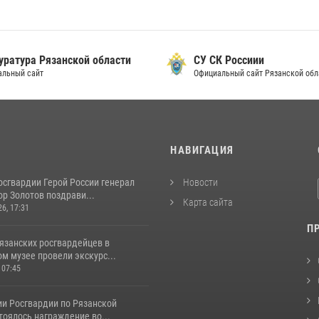
уратура Рязанской области
СУ СК Россиии
альный сайт
Официальный сайт Рязанской обл
И
НАВИГАЦИЯ
осгвардии Герой России генерал
Новости
р Золотов поздрави...
Карта сайта
26, 17:31
П
язанских росгвардейцев в
м музее провели экскурс...
 07:45
ии Росгвардии по Рязанской
тоялось награждение во...