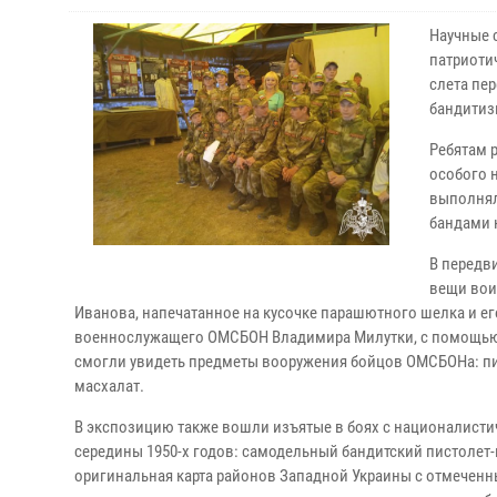
Научные 
патриоти
слета
пер
бандитиз
Ребятам 
особого 
выполнял
бандами 
В передв
вещи вои
Иванова, напечатанное на кусочке парашютного шелка и е
военнослужащего ОМСБОН Владимира Милутки, с помощью к
смогли увидеть предметы вооружения бойцов ОМСБОНа: пи
масхалат.
В экспозицию также вошли изъятые в боях с националисти
середины 1950-х годов: самодельный бандитский пистолет
оригинальная карта районов Западной Украины с отмеченн