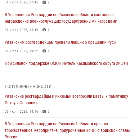
31 июля 2026, 07:45
2
В Управлении Росгвардии по Рязанской области состоялось
награждение военнослужащих государственными наградами
29 июля 2026, 15:49
1
Рязанским росгвардейцам провели лекции о Крещении Руси
28 июля 2026, 09:22
1
При силовой поддержке ОМОН житель Касимовского округа лишён
гражданства Российской Федерации за нарушение
законодательства
27 июля 2026, 15:26
ПОПУЛЯРНЫЕ НОВОСТИ
Рязанские росгвардейцы и их семьи возложили цветы к памятнику
Офицер вневедомственной охраны в эфире «Радио России - Рязань»
Петру и Февронии
рассказал о службе во вневедомственной охране
08 июля 2026, 14:16
3
23 июля 2026, 09:02
В Управлении Росгвардии по Рязанской области прошло
В Рязани почтили память офицеров СОБР, погибших при исполнении
торжественное мероприятие, приуроченное ко Дню воинской славы
служебного долга
России