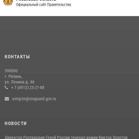
футболу
Официальный сайт Правительства
10 июля 2026, 13:48
1
Вневедомственная охрана подвела итоги деятельности
подразделений за первое полугодие 2026 года
16 июля 2026, 11:36
2
В рязанском Управлении Росгвардии начался летний период
КОНТАКТЫ
подготовки
06 июля 2026, 12:20
2
390000
г. Рязань,
Офицер вневедомственной охраны в эфире «Радио России - Рязань»
ул. Ленина д. 46
рассказал о службе во вневедомственной охране
+ 7 (4912) 25-21-88
23 июля 2026, 09:02
uvngrzn@rosguard.gov.ru
НОВОСТИ
Директор Росгвардии Герой России генерал армии Виктор Золотов