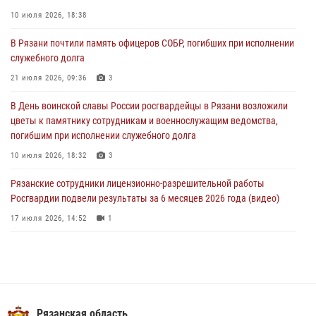
21 июля 2026, 09:36
3
10 июля 2026, 18:38
Рязанские сотрудники лицензионно-разрешительной работы
В Рязани почтили память офицеров СОБР, погибших при исполнении
Росгвардии подвели результаты за 6 месяцев 2026 года (видео)
служебного долга
17 июля 2026, 14:52
1
21 июля 2026, 09:36
3
Вневедомственная охрана подвела итоги деятельности
В День воинской славы России росгвардейцы в Рязани возложили
подразделений за первое полугодие 2026 года
цветы к памятнику сотрудникам и военнослужащим ведомства,
16 июля 2026, 11:36
2
погибшим при исполнении служебного долга
10 июля 2026, 18:32
3
Рязанские сотрудники лицензионно-разрешительной работы
Росгвардии подвели результаты за 6 месяцев 2026 года (видео)
17 июля 2026, 14:52
1
Специалисты финансово-экономической службы Росгвардии
отмечают профессиональный праздник
06 июля 2026, 18:35
В рязанском Управлении Росгвардии прошел чемпионат по мини-
Рязанская область