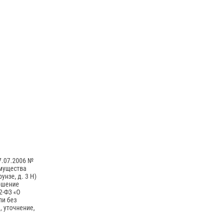
27.07.2006 №
имущества
унзе, д. 3 Н)
ершение
2-ФЗ «О
ли без
, уточнение,