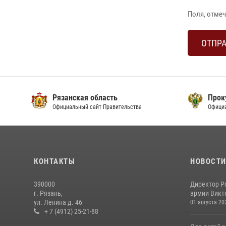
Поля, отме
Рязанская область
Прок
Официальный сайт Правительства
Офици
КОНТАКТЫ
НОВОСТ
390000
Директор Р
г. Рязань,
армии Викто
ул. Ленина д. 46
01 августа 20
+ 7 (4912) 25-21-88