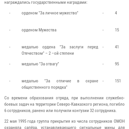
награждались государственными наградами:
-
орденом "За личное мужество"
-
4
-
орденом Мужества
-
15
-
медалью ордена "За заслуги перед
-
41
Отечеством" – 2 –ой степени
-
медалью "За отвагу"
-
95
-
медалью "За отличие в охране
-
151
общественного порядка"
Со времени образования отряда, при выполнении служебно-
боевых задач на территории Северо-Кавказкого региона, погибло
6 сотрудников, ранено или получили контузии 32 сотрудника.
22 мая 1995 года группа прикрытия из числа сотрудников ОМОН
охраняла сапёра, устанавливающего сигнальные мины для