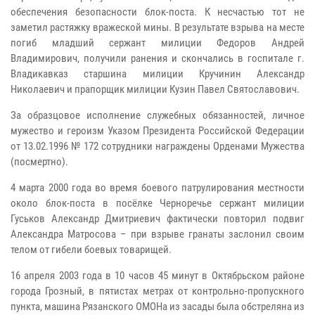
обеспечения безопасности блок-поста. К несчастью тот не
заметил растяжку вражеской мины. В результате взрыва на месте
погиб младший сержант милиции Федоров Андрей
Владимирович, получили ранения и скончались в госпитале г.
Владикавказ старшина милиции Кручинин Александр
Николаевич и прапорщик милиции Кузин Павел Святославович.
За образцовое исполнение служебных обязанностей, личное
мужество и героизм Указом Президента Российской Федерации
от 13.02.1996 № 172 сотрудники награждены Орденами Мужества
(посмертно).
4 марта 2000 года во время боевого патрулирования местности
около блок-поста в посёлке Черноречье сержант милиции
Гуськов Александр Дмитриевич фактически повторил подвиг
Александра Матросова – при взрыве гранаты заслонил своим
телом от гибели боевых товарищей.
16 апреля 2003 года в 10 часов 45 минут в Октябрьском районе
города Грозный, в пятистах метрах от контрольно-пропускного
пункта, машина Рязанского ОМОНа из засады была обстреляна из