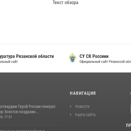
Текст обзора
уратура Рязанской области
СУ СК Россиии
альный сайт
Официальный сайт Рязанской обл
И
НАВИГАЦИЯ
осгвардии Герой России генерал
Новости
р Золотов поздрави...
Карта сайта
26, 17:31
П