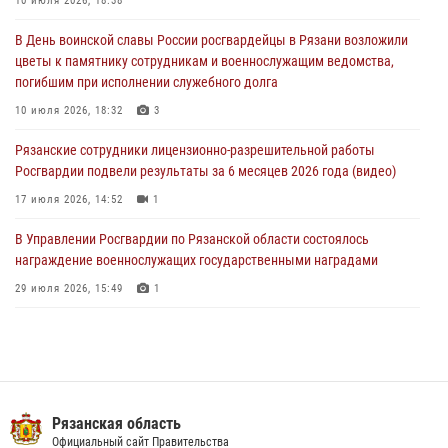
10 июля 2026, 18:38
29 июля 2026, 15:49
1
В День воинской славы России росгвардейцы в Рязани возложили
Рязанским росгвардейцам провели лекции о Крещении Руси
цветы к памятнику сотрудникам и военнослужащим ведомства,
28 июля 2026, 09:22
1
погибшим при исполнении служебного долга
При силовой поддержке ОМОН житель Касимовского округа лишён
10 июля 2026, 18:32
3
гражданства Российской Федерации за нарушение
Рязанские сотрудники лицензионно-разрешительной работы
законодательства
Росгвардии подвели результаты за 6 месяцев 2026 года (видео)
27 июля 2026, 15:26
17 июля 2026, 14:52
1
В Управлении Росгвардии по Рязанской области состоялось
награждение военнослужащих государственными наградами
29 июля 2026, 15:49
1
В рязанском Управлении Росгвардии прошел чемпионат по мини-
футболу
10 июля 2026, 13:48
1
Вневедомственная охрана подвела итоги деятельности
Рязанская область
подразделений за первое полугодие 2026 года
Официальный сайт Правительства