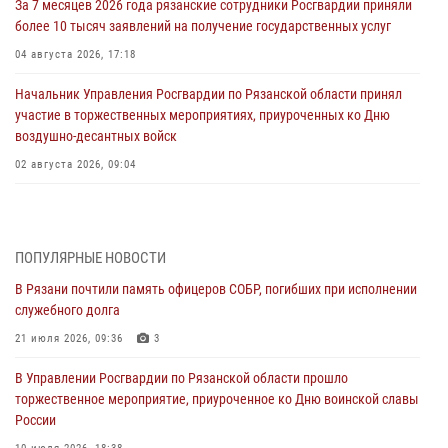
За 7 месяцев 2026 года рязанские сотрудники Росгвардии приняли
более 10 тысяч заявлений на получение государственных услуг
04 августа 2026, 17:18
Начальник Управления Росгвардии по Рязанской области принял
участие в торжественных мероприятиях, приуроченных ко Дню
воздушно-десантных войск
02 августа 2026, 09:04
Директор Росгвардии Герой России генерал армии Виктор Золотов
поздравил специалистов подразделений тыла с профессиональным
праздником
ПОПУЛЯРНЫЕ НОВОСТИ
01 августа 2026, 17:31
В Рязани почтили память офицеров СОБР, погибших при исполнении
служебного долга
Для детей рязанских росгвардейцев в историческом музее провели
экскурсию по экспозиции, посвящённой губернской эпохе
21 июля 2026, 09:36
3
31 июля 2026, 07:45
2
В Управлении Росгвардии по Рязанской области прошло
торжественное мероприятие, приуроченное ко Дню воинской славы
В Управлении Росгвардии по Рязанской области состоялось
России
награждение военнослужащих государственными наградами