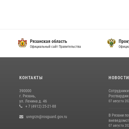
Рязанская область
Прок
Официальный сайт Правительства
Офици
КОНТАКТЫ
НОВОСТ
390000
Сотрудники
г. Рязань,
Росгвардии 
ул. Ленина д. 46
07 августа 20
+ 7 (4912) 25-21-88
В Рязани п
uvngrzn@rosguard.gov.ru
вневедомств
07 августа 20