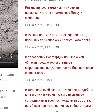
торжественных мероприятиях, приуроченных
ко Дню воздушно-десантных войск
Рязанские росгвардейцы и их семьи
возложили цветы к памятнику Петру и
02 августа 2026, 09:04
Февронии
Директор Росгвардии Герой России генерал
08 июля 2026, 14:16
3
армии Виктор Золотов поздравил
специалистов подразделений тыла с
В Рязани почтили память офицеров СОБР,
профессиональным праздником
погибших при исполнении служебного долга
01 августа 2026, 17:31
21 июля 2026, 09:36
3
Для детей рязанских росгвардейцев в
В Управлении Росгвардии по Рязанской
историческом музее провели экскурсию по
области прошло торжественное
экспозиции, посвящённой губернской эпохе
мероприятие, приуроченное ко Дню воинской
славы России
31 июля 2026, 07:45
2
осгвардии
дении
10 июля 2026, 18:38
В Управлении Росгвардии по Рязанской
области состоялось награждение
В День воинской славы России росгвардейцы
азца 1938
военнослужащих государственными
в Рязани возложили цветы к памятнику
ти для
наградами
сотрудникам и военнослужащим ведомства,
погибшим при исполнении служебного долга
29 июля 2026, 15:49
1
ов не