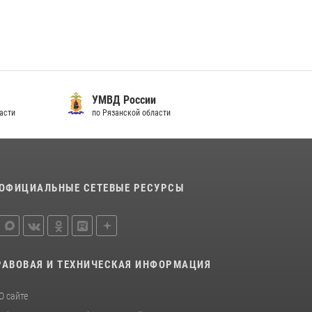
Офицер вневедомственной охраны в эфире
«Радио России - Рязань» рассказал о службе
во вневедомственной охране
23 июля 2026, 09:02
УМВД России
Рязанским росгвардейцам провели лекции о
асти
по Рязанской области
Крещении Руси
28 июля 2026, 09:22
1
ОФИЦИАЛЬНЫЕ СЕТЕВЫЕ РЕСУРСЫ
РАВОВАЯ И ТЕХНИЧЕСКАЯ ИНФОРМАЦИЯ
О сайте