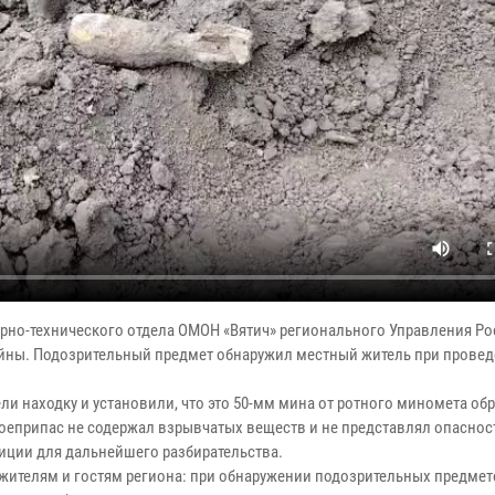
рно-технического отдела ОМОН «Вятич» регионального Управления Р
йны. Подозрительный предмет обнаружил местный житель при прове
 находку и установили, что это 50-мм мина от ротного миномета обр
Боеприпас не содержал взрывчатых веществ и не представлял опаснос
ции для дальнейшего разбирательства.
жителям и гостям региона: при обнаружении подозрительных предмет