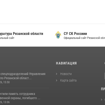
уратура Рязанской области
СУ СК Россиии
альный сайт
Официальный сайт Рязанской обл
И
НАВИГАЦИЯ
 спецподразделений Управления
Новости
по Рязанской област...
Карта сайта
26, 15:50
П
очтили память сотрудника
енной охраны, погибшего ...
26, 13:06