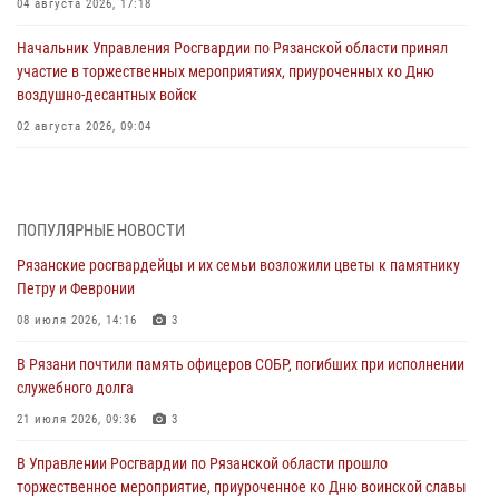
04 августа 2026, 17:18
Начальник Управления Росгвардии по Рязанской области принял
участие в торжественных мероприятиях, приуроченных ко Дню
воздушно-десантных войск
02 августа 2026, 09:04
Директор Росгвардии Герой России генерал армии Виктор Золотов
поздравил специалистов подразделений тыла с профессиональным
праздником
ПОПУЛЯРНЫЕ НОВОСТИ
01 августа 2026, 17:31
Рязанские росгвардейцы и их семьи возложили цветы к памятнику
Петру и Февронии
Для детей рязанских росгвардейцев в историческом музее провели
экскурсию по экспозиции, посвящённой губернской эпохе
08 июля 2026, 14:16
3
31 июля 2026, 07:45
2
В Рязани почтили память офицеров СОБР, погибших при исполнении
служебного долга
В Управлении Росгвардии по Рязанской области состоялось
награждение военнослужащих государственными наградами
21 июля 2026, 09:36
3
29 июля 2026, 15:49
1
В Управлении Росгвардии по Рязанской области прошло
торжественное мероприятие, приуроченное ко Дню воинской славы
Рязанским росгвардейцам провели лекции о Крещении Руси