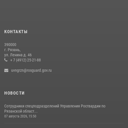
В Управлении Росгвардии по Рязанской области состоялось
награждение военнослужащих государственными наградами
29 июля 2026, 15:49
1
Офицер вневедомственной охраны в эфире «Радио России - Рязань»
КОНТАКТЫ
рассказал о службе во вневедомственной охране
23 июля 2026, 09:02
390000
г. Рязань,
Рязанским росгвардейцам провели лекции о Крещении Руси
ул. Ленина д. 46
+ 7 (4912) 25-21-88
28 июля 2026, 09:22
1
uvngrzn@rosguard.gov.ru
НОВОСТИ
Сотрудники спецподразделений Управления Росгвардии по
Рязанской област...
07 августа 2026, 15:50