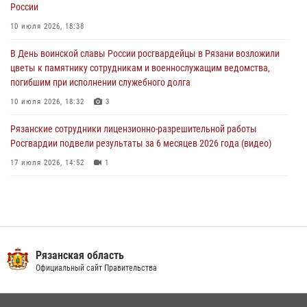
России
28 июля 2026, 09:22
1
10 июля 2026, 18:38
При силовой поддержке ОМОН житель Касимовского округа лишён
В День воинской славы России росгвардейцы в Рязани возложили
гражданства Российской Федерации за нарушение
цветы к памятнику сотрудникам и военнослужащим ведомства,
законодательства
погибшим при исполнении служебного долга
27 июля 2026, 15:26
10 июля 2026, 18:32
3
Рязанские сотрудники лицензионно-разрешительной работы
Росгвардии подвели результаты за 6 месяцев 2026 года (видео)
17 июля 2026, 14:52
1
В рязанском Управлении Росгвардии прошел чемпионат по мини-
футболу
10 июля 2026, 13:48
1
Вневедомственная охрана подвела итоги деятельности
Рязанская область
подразделений за первое полугодие 2026 года
Официальный сайт Правительства
16 июля 2026, 11:36
2