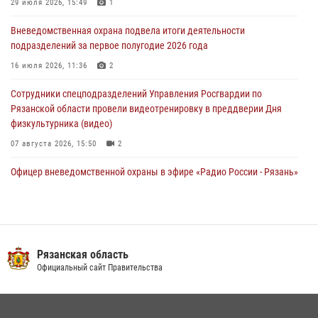
29 июля 2026, 15:49
1
28 июля 2026, 09:22
1
Вневедомственная охрана подвела итоги деятельности
При силовой поддержке ОМОН житель Касимовского округа лишён
подразделений за первое полугодие 2026 года
гражданства Российской Федерации за нарушение
законодательства
16 июля 2026, 11:36
2
27 июля 2026, 15:26
Сотрудники спецподразделений Управления Росгвардии по
Рязанской области провели видеотренировку в преддверии Дня
физкультурника (видео)
07 августа 2026, 15:50
2
Офицер вневедомственной охраны в эфире «Радио России - Рязань»
рассказал о службе во вневедомственной охране
23 июля 2026, 09:02
Для детей рязанских росгвардейцев в историческом музее провели
экскурсию по экспозиции, посвящённой губернской эпохе
Рязанская область
Официальный сайт Правительства
31 июля 2026, 07:45
2
Рязанским росгвардейцам провели лекции о Крещении Руси