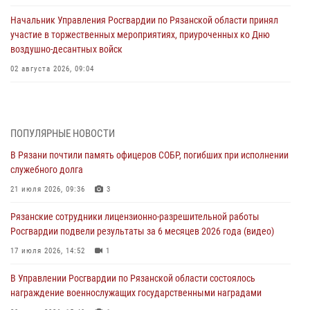
Начальник Управления Росгвардии по Рязанской области принял
участие в торжественных мероприятиях, приуроченных ко Дню
воздушно-десантных войск
02 августа 2026, 09:04
Директор Росгвардии Герой России генерал армии Виктор Золотов
поздравил специалистов подразделений тыла с профессиональным
праздником
ПОПУЛЯРНЫЕ НОВОСТИ
01 августа 2026, 17:31
В Рязани почтили память офицеров СОБР, погибших при исполнении
служебного долга
Для детей рязанских росгвардейцев в историческом музее провели
экскурсию по экспозиции, посвящённой губернской эпохе
21 июля 2026, 09:36
3
31 июля 2026, 07:45
2
Рязанские сотрудники лицензионно-разрешительной работы
Росгвардии подвели результаты за 6 месяцев 2026 года (видео)
В Управлении Росгвардии по Рязанской области состоялось
награждение военнослужащих государственными наградами
17 июля 2026, 14:52
1
29 июля 2026, 15:49
1
В Управлении Росгвардии по Рязанской области состоялось
награждение военнослужащих государственными наградами
Рязанским росгвардейцам провели лекции о Крещении Руси