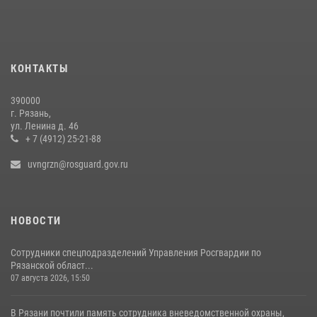
28 июля 2026, 09:22
1
Росгвардейцы обеспечили безопасность во время футбольного
матча на «Рязань Арена»
13 июля 2026, 14:12
КОНТАКТЫ
Начальник Управления Росгвардии по Рязанской области принял
390000
участие в торжественных мероприятиях, приуроченных ко Дню
г. Рязань,
воздушно-десантных войск
ул. Ленина д. 46
+ 7 (4912) 25-21-88
02 августа 2026, 09:04
uvngrzn@rosguard.gov.ru
НОВОСТИ
Сотрудники спецподразделений Управления Росгвардии по
Рязанской област...
07 августа 2026, 15:50
В Рязани почтили память сотрудника вневедомственной охраны,