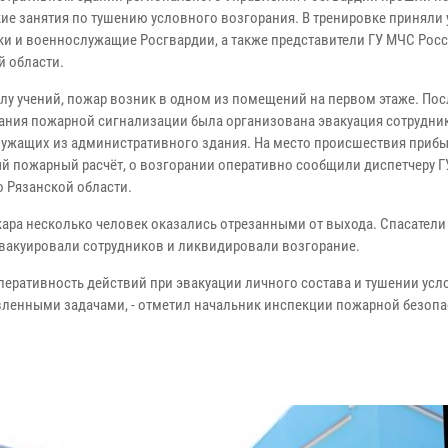
кие занятия по тушению условного возгорания. В тренировке приняли 
ки и военнослужащие Росгвардии, а также представители ГУ МЧС Рос
й области.
лу учений, пожар возник в одном из помещений на первом этаже. Пос
ания пожарной сигнализации была организована эвакуация сотрудни
ужащих из административного здания. На место происшествия приб
й пожарный расчёт, о возгорании оперативно сообщили диспетчеру 
о Рязанской области.
жара несколько человек оказались отрезанными от выхода. Спасатели
эвакуировали сотрудников и ликвидировали возгорание.
перативность действий при эвакуации личного состава и тушении усл
авленными задачами, - отметил начальник инспекции пожарной безоп