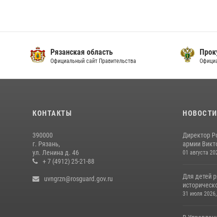
Рязанская область
Прок
Официальный сайт Правительства
Офици
КОНТАКТЫ
НОВОСТ
390000
Директор Р
г. Рязань,
армии Викто
ул. Ленина д. 46
01 августа 20
+ 7 (4912) 25-21-88
Для детей р
uvngrzn@rosguard.gov.ru
историческо
31 июля 2026,