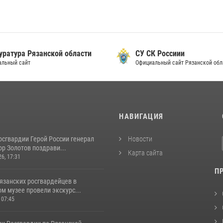
уратура Рязанской области
СУ СК Россиии
альный сайт
Официальный сайт Рязанской обл
И
НАВИГАЦИЯ
осгвардии Герой России генерал
Новости
р Золотов поздрави...
Карта сайта
26, 17:31
П
язанских росгвардейцев в
м музее провели экскурс...
 07:45