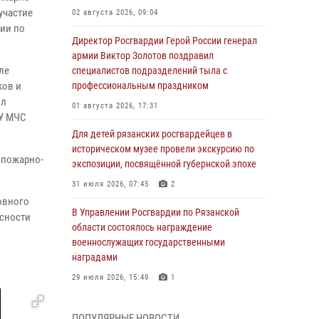
участие
02 августа 2026, 09:04
сии по
Директор Росгвардии Герой России генерал
армии Виктор Золотов поздравил
ле
специалистов подразделений тыла с
ков и
профессиональным праздником
ыл
01 августа 2026, 17:31
ГУ МЧС
Для детей рязанских росгвардейцев в
историческом музее провели экскурсию по
 пожарно-
экспозиции, посвящённой губернской эпохе
31 июля 2026, 07:45
2
овного
В Управлении Росгвардии по Рязанской
асности
области состоялось награждение
военнослужащих государственными
наградами
29 июля 2026, 15:49
1
Рязанским росгвардейцам провели лекции о
ПОПУЛЯРНЫЕ НОВОСТИ