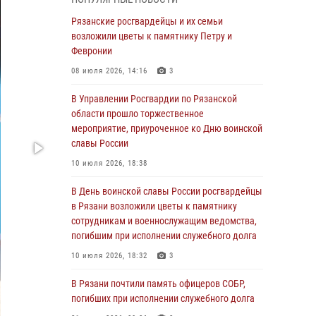
Крещении Руси
Рязанские росгвардейцы и их семьи
28 июля 2026, 09:22
1
возложили цветы к памятнику Петру и
При силовой поддержке ОМОН житель
Февронии
Касимовского округа лишён гражданства
08 июля 2026, 14:16
3
Российской Федерации за нарушение
законодательства
В Управлении Росгвардии по Рязанской
области прошло торжественное
27 июля 2026, 15:26
мероприятие, приуроченное ко Дню воинской
Офицер вневедомственной охраны в эфире
славы России
«Радио России - Рязань» рассказал о службе
10 июля 2026, 18:38
во вневедомственной охране
В День воинской славы России росгвардейцы
23 июля 2026, 09:02
в Рязани возложили цветы к памятнику
В Рязани почтили память офицеров СОБР,
сотрудникам и военнослужащим ведомства,
погибших при исполнении служебного долга
погибшим при исполнении служебного долга
21 июля 2026, 09:36
3
10 июля 2026, 18:32
3
Рязанские сотрудники лицензионно-
В Рязани почтили память офицеров СОБР,
разрешительной работы Росгвардии подвели
погибших при исполнении служебного долга
результаты за 6 месяцев 2026 года (видео)