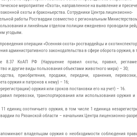
тическое мероприятие «Охота», направленное на выявление и пресеч
езаконной охоты и браконьерства.
Сотрудники Центра лицензионно-
ельной работы Росгвардии совместно с региональным Министерство
ользования и линейным отделом полиции ежедневно проводили рей
им угодьям.
 проведения операции «Осенняя охота» росгвардейцы и охотинспект
ения административного законодательства в сфере оборота оружия, в 
ье 8.37 КоАП РФ (Нарушение правил охоты, правил, регламе
тво и другие виды пользования объектами животного мира) – 30;
ства, приобретения, продажи, передачи, хранения, перевозки
та оружия и патронов к нему) – 16;
ререгистрации) оружия или сроков постановки его на учет) – 16.
правил перевозки, транспортирования или использования оружия и 
 11 единиц охотничьего оружия, в том числе 1 единица незарегист
гвардии по Рязанской области – начальник Центра лицензионно-раз
напоминают владельцам оружия о необходимости соблюдения прав