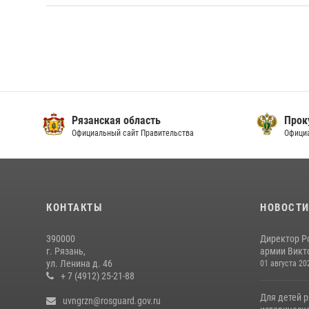
Рязанская область
Прок
Официальный сайт Правительства
Офици
КОНТАКТЫ
НОВОСТ
390000
Директор Р
г. Рязань,
армии Викто
ул. Ленина д. 46
01 августа 20
+ 7 (4912) 25-21-88
Для детей р
uvngrzn@rosguard.gov.ru