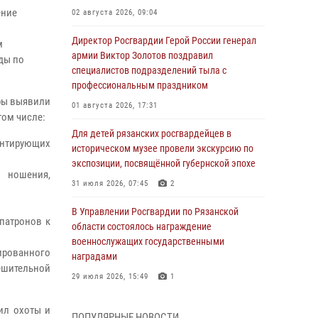
ение
02 августа 2026, 09:04
Директор Росгвардии Герой России генерал
м
армии Виктор Золотов поздравил
ды по
специалистов подразделений тыла с
профессиональным праздником
оры выявили
01 августа 2026, 17:31
том числе:
Для детей рязанских росгвардейцев в
нтирующих
историческом музее провели экскурсию по
экспозиции, посвящённой губернской эпохе
, ношения,
31 июля 2026, 07:45
2
В Управлении Росгвардии по Рязанской
патронов к
области состоялось награждение
военнослужащих государственными
рированного
наградами
решительной
29 июля 2026, 15:49
1
Рязанским росгвардейцам провели лекции о
ил охоты и
ПОПУЛЯРНЫЕ НОВОСТИ