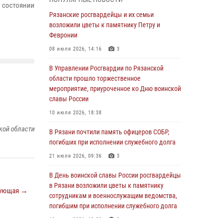
Крещении Руси
в состоянии
Рязанские росгвардейцы и их семьи
28 июля 2026, 09:22
1
возложили цветы к памятнику Петру и
При силовой поддержке ОМОН житель
Февронии
Касимовского округа лишён гражданства
08 июля 2026, 14:16
3
Российской Федерации за нарушение
законодательства
В Управлении Росгвардии по Рязанской
области прошло торжественное
27 июля 2026, 15:26
мероприятие, приуроченное ко Дню воинской
Офицер вневедомственной охраны в эфире
славы России
«Радио России - Рязань» рассказал о службе
10 июля 2026, 18:38
во вневедомственной охране
кой области
В Рязани почтили память офицеров СОБР,
23 июля 2026, 09:02
погибших при исполнении служебного долга
В Рязани почтили память офицеров СОБР,
21 июля 2026, 09:36
3
погибших при исполнении служебного долга
В День воинской славы России росгвардейцы
21 июля 2026, 09:36
3
в Рязани возложили цветы к памятнику
ующая →
Рязанские сотрудники лицензионно-
сотрудникам и военнослужащим ведомства,
разрешительной работы Росгвардии подвели
погибшим при исполнении служебного долга
результаты за 6 месяцев 2026 года (видео)