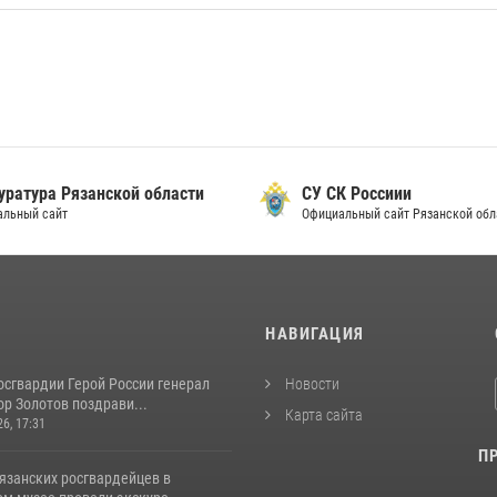
уратура Рязанской области
СУ СК Россиии
альный сайт
Официальный сайт Рязанской обл
И
НАВИГАЦИЯ
осгвардии Герой России генерал
Новости
р Золотов поздрави...
Карта сайта
26, 17:31
П
язанских росгвардейцев в