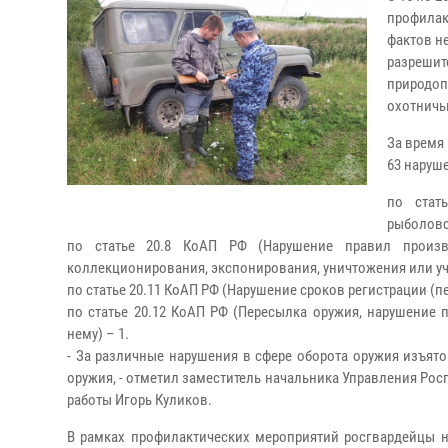
профилак
фактов н
разрешит
природоп
охотничь
За время
63 наруш
по стат
рыболовс
по статье 20.8 КоАП РФ (Нарушение правил производ
коллекционирования, экспонирования, уничтожения или уче
по статье 20.11 КоАП РФ (Нарушение сроков регистрации (пе
по статье 20.12 КоАП РФ (Пересылка оружия, нарушение 
нему) – 1.
- За различные нарушения в сфере оборота оружия изъято
оружия, - отметил
заместитель начальника Управления Рос
работы Игорь Куликов.
В рамках профилактических мероприятий росгвардейцы 