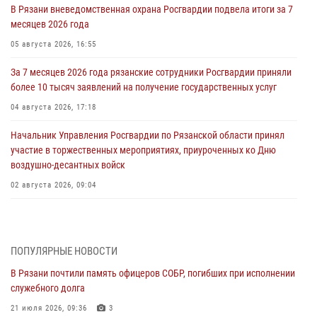
В Рязани вневедомственная охрана Росгвардии подвела итоги за 7
месяцев 2026 года
05 августа 2026, 16:55
За 7 месяцев 2026 года рязанские сотрудники Росгвардии приняли
более 10 тысяч заявлений на получение государственных услуг
04 августа 2026, 17:18
Начальник Управления Росгвардии по Рязанской области принял
участие в торжественных мероприятиях, приуроченных ко Дню
воздушно-десантных войск
02 августа 2026, 09:04
Директор Росгвардии Герой России генерал армии Виктор Золотов
поздравил специалистов подразделений тыла с профессиональным
праздником
ПОПУЛЯРНЫЕ НОВОСТИ
01 августа 2026, 17:31
В Рязани почтили память офицеров СОБР, погибших при исполнении
служебного долга
Для детей рязанских росгвардейцев в историческом музее провели
экскурсию по экспозиции, посвящённой губернской эпохе
21 июля 2026, 09:36
3