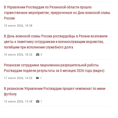
31 июля 2026, 07:45
2
В Управлении Росгвардии по Рязанской области прошло
торжественное мероприятие, приуроченное ко Дню воинской славы
В Управлении Росгвардии по Рязанской области состоялось
России
награждение военнослужащих государственными наградами
10 июля 2026, 18:38
29 июля 2026, 15:49
1
В День воинской славы России росгвардейцы в Рязани возложили
Рязанским росгвардейцам провели лекции о Крещении Руси
цветы к памятнику сотрудникам и военнослужащим ведомства,
28 июля 2026, 09:22
1
погибшим при исполнении служебного долга
При силовой поддержке ОМОН житель Касимовского округа лишён
10 июля 2026, 18:32
3
гражданства Российской Федерации за нарушение
Рязанские сотрудники лицензионно-разрешительной работы
законодательства
Росгвардии подвели результаты за 6 месяцев 2026 года (видео)
27 июля 2026, 15:26
17 июля 2026, 14:52
1
В рязанском Управлении Росгвардии прошел чемпионат по мини-
футболу
10 июля 2026, 13:48
1
В Управлении Росгвардии по Рязанской области состоялось
награждение военнослужащих государственными наградами