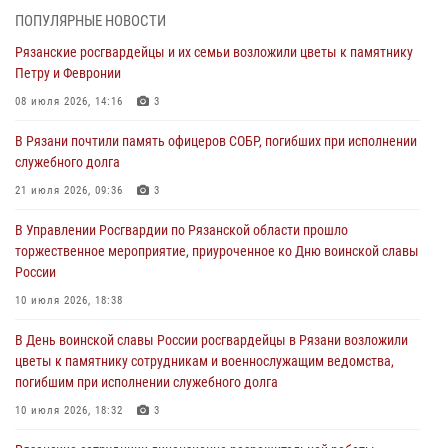
27 июля 2026, 15:26
ПОПУЛЯРНЫЕ НОВОСТИ
Рязанские росгвардейцы и их семьи возложили цветы к памятнику
Офицер вневедомственной охраны в эфире «Радио России - Рязань»
Петру и Февронии
рассказал о службе во вневедомственной охране
08 июля 2026, 14:16
3
23 июля 2026, 09:02
В Рязани почтили память офицеров СОБР, погибших при исполнении
В Рязани почтили память офицеров СОБР, погибших при исполнении
служебного долга
служебного долга
21 июля 2026, 09:36
3
21 июля 2026, 09:36
3
В Управлении Росгвардии по Рязанской области прошло
Рязанские сотрудники лицензионно-разрешительной работы
торжественное мероприятие, приуроченное ко Дню воинской славы
Росгвардии подвели результаты за 6 месяцев 2026 года (видео)
России
17 июля 2026, 14:52
1
10 июля 2026, 18:38
Вневедомственная охрана подвела итоги деятельности
В День воинской славы России росгвардейцы в Рязани возложили
подразделений за первое полугодие 2026 года
цветы к памятнику сотрудникам и военнослужащим ведомства,
16 июля 2026, 11:36
2
погибшим при исполнении служебного долга
10 июля 2026, 18:32
3