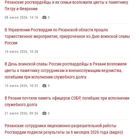
Рязанские росгвардейцы и их семьи возложили цветы к памятнику
Офицер вневедомственной охраны в эфире «Радио России - Рязань»
Петру и Февронии
рассказал о службе во вневедомственной охране
08 июля 2026, 14:16
3
23 июля 2026, 09:02
В Управлении Росгвардии по Рязанской области прошло
В Рязани почтили память офицеров СОБР, погибших при исполнении
торжественное мероприятие, приуроченное ко Дню воинской славы
служебного долга
России
21 июля 2026, 09:36
3
10 июля 2026, 18:38
Рязанские сотрудники лицензионно-разрешительной работы
В День воинской славы России росгвардейцы в Рязани возложили
Росгвардии подвели результаты за 6 месяцев 2026 года (видео)
цветы к памятнику сотрудникам и военнослужащим ведомства,
17 июля 2026, 14:52
1
погибшим при исполнении служебного долга
Вневедомственная охрана подвела итоги деятельности
10 июля 2026, 18:32
3
подразделений за первое полугодие 2026 года
В Рязани почтили память офицеров СОБР, погибших при исполнении
16 июля 2026, 11:36
2
служебного долга
21 июля 2026, 09:36
3
Рязанские сотрудники лицензионно-разрешительной работы
Росгвардии подвели результаты за 6 месяцев 2026 года (видео)