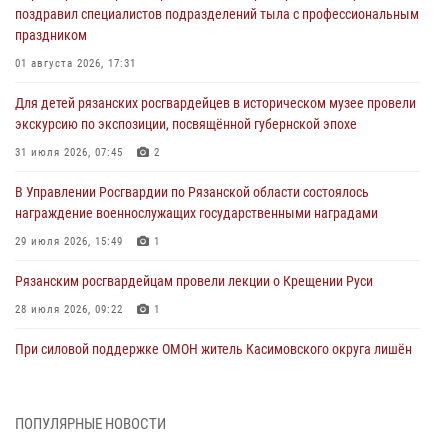
поздравил специалистов подразделений тыла с профессиональным
праздником
01 августа 2026, 17:31
Для детей рязанских росгвардейцев в историческом музее провели
экскурсию по экспозиции, посвящённой губернской эпохе
31 июля 2026, 07:45
2
В Управлении Росгвардии по Рязанской области состоялось
награждение военнослужащих государственными наградами
29 июля 2026, 15:49
1
Рязанским росгвардейцам провели лекции о Крещении Руси
28 июля 2026, 09:22
1
При силовой поддержке ОМОН житель Касимовского округа лишён
гражданства Российской Федерации за нарушение
законодательства
27 июля 2026, 15:26
ПОПУЛЯРНЫЕ НОВОСТИ