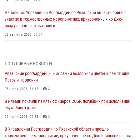
04 августа 2026, 17:18
Начальник Управления Росгвардии по Рязанской области принял
участие в торжественных мероприятиях, приуроченных ко Дню
воздушно-десантных войск
02 августа 2026, 09:04
Директор Росгвардии Герой России генерал армии Виктор Золотов
поздравил специалистов подразделений тыла с профессиональным
праздником
ПОПУЛЯРНЫЕ НОВОСТИ
01 августа 2026, 17:31
Рязанские росгвардейцы и их семьи возложили цветы к памятнику
Петру и Февронии
Для детей рязанских росгвардейцев в историческом музее провели
экскурсию по экспозиции, посвящённой губернской эпохе
08 июля 2026, 14:16
3
31 июля 2026, 07:45
2
В Рязани почтили память офицеров СОБР, погибших при исполнении
служебного долга
В Управлении Росгвардии по Рязанской области состоялось
награждение военнослужащих государственными наградами
21 июля 2026, 09:36
3
29 июля 2026, 15:49
1
В Управлении Росгвардии по Рязанской области прошло
торжественное мероприятие, приуроченное ко Дню воинской славы
Рязанским росгвардейцам провели лекции о Крещении Руси