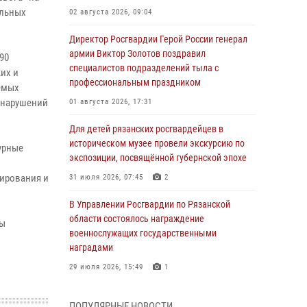
альных
02 августа 2026, 09:04
Директор Росгвардии Герой России генерал
армии Виктор Золотов поздравил
90
специалистов подразделений тыла с
их и
профессиональным праздником
емых
х нарушений
01 августа 2026, 17:31
Для детей рязанских росгвардейцев в
историческом музее провели экскурсию по
урные
экспозиции, посвящённой губернской эпохе
лирования и
31 июля 2026, 07:45
2
В Управлении Росгвардии по Рязанской
области состоялось награждение
ны
военнослужащих государственными
наградами
29 июля 2026, 15:49
1
Рязанским росгвардейцам провели лекции о
ПОПУЛЯРНЫЕ НОВОСТИ