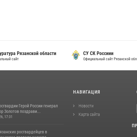
уратура Рязанской области
СУ СК Россиии
альный сайт
Официальный сайт Рязанской обл
И
НАВИГАЦИЯ
осгвардии Герой России генерал
Новости
р Золотов поздрави...
Карта сайта
26, 17:31
П
язанских росгвардейцев в