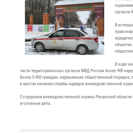
охраняем
органов 
В истекш
правонар
юридичес
объектах
обществе
В ходе н
части территориальных органов МВД России более 900 нар
Более 5 900 граждан, нарушивших общественный порядок, 
в местах несения службы нарядов вневедомственной охран
Сотрудники вневедомственной охраны Рязанской области 
уголовные дела.