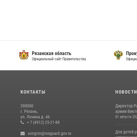
Рязанская область
Прок
Официальный сайт Правительства
Офици
КОНТАКТЫ
НОВОСТ
390000
Директор Р
г. Рязань,
армии Викто
ул. Ленина д. 46
01 августа 20
+ 7 (4912) 25-21-88
Для детей р
uvngrzn@rosguard.gov.ru