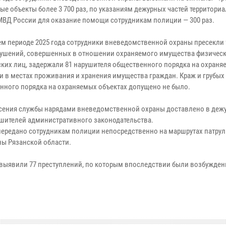
ые объекты более 3 700 раз, по указаниям дежурных частей территори
МВД России для оказание помощи сотрудникам полиции — 300 раз.
ем периоде 2025 года сотрудники вневедомственной охраны пресекли 
ушений, совершенных в отношении охраняемого имущества физическ
ких лиц, задержали 81 нарушителя общественного порядка на охраня
 и в местах проживания и хранения имущества граждан. Краж и грубы
нного порядка на охраняемых объектах допущено не было.
есения службы нарядами вневедомственной охраны доставлено в деж
ушителей административного законодательства.
передано сотрудникам полиции непосредственно на маршрутах патру
ы Рязанской области.
выявили 77 преступлений, по которым впоследствии были возбужде