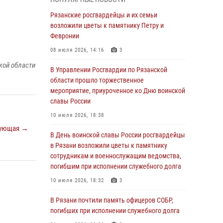
Крещении Руси
Рязанские росгвардейцы и их семьи
28 июля 2026, 09:22
1
возложили цветы к памятнику Петру и
При силовой поддержке ОМОН житель
Февронии
Касимовского округа лишён гражданства
08 июля 2026, 14:16
3
Российской Федерации за нарушение
кой области
законодательства
В Управлении Росгвардии по Рязанской
области прошло торжественное
27 июля 2026, 15:26
мероприятие, приуроченное ко Дню воинской
Офицер вневедомственной охраны в эфире
славы России
«Радио России - Рязань» рассказал о службе
10 июля 2026, 18:38
во вневедомственной охране
ующая →
В День воинской славы России росгвардейцы
23 июля 2026, 09:02
в Рязани возложили цветы к памятнику
В Рязани почтили память офицеров СОБР,
сотрудникам и военнослужащим ведомства,
погибших при исполнении служебного долга
погибшим при исполнении служебного долга
21 июля 2026, 09:36
3
10 июля 2026, 18:32
3
Рязанские сотрудники лицензионно-
В Рязани почтили память офицеров СОБР,
разрешительной работы Росгвардии подвели
погибших при исполнении служебного долга
результаты за 6 месяцев 2026 года (видео)