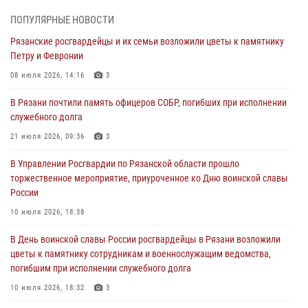
праздником
ПОПУЛЯРНЫЕ НОВОСТИ
01 августа 2026, 17:31
Рязанские росгвардейцы и их семьи возложили цветы к памятнику
Петру и Февронии
Для детей рязанских росгвардейцев в историческом музее провели
экскурсию по экспозиции, посвящённой губернской эпохе
08 июля 2026, 14:16
3
31 июля 2026, 07:45
2
В Рязани почтили память офицеров СОБР, погибших при исполнении
служебного долга
В Управлении Росгвардии по Рязанской области состоялось
награждение военнослужащих государственными наградами
21 июля 2026, 09:36
3
29 июля 2026, 15:49
1
В Управлении Росгвардии по Рязанской области прошло
торжественное мероприятие, приуроченное ко Дню воинской славы
Рязанским росгвардейцам провели лекции о Крещении Руси
России
28 июля 2026, 09:22
1
10 июля 2026, 18:38
При силовой поддержке ОМОН житель Касимовского округа лишён
В День воинской славы России росгвардейцы в Рязани возложили
гражданства Российской Федерации за нарушение
цветы к памятнику сотрудникам и военнослужащим ведомства,
законодательства
погибшим при исполнении служебного долга
27 июля 2026, 15:26
10 июля 2026, 18:32
3