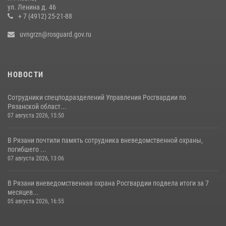
Рязанским росгвардейцам провели лекции о Крещении Руси
ул. Ленина д. 46
+ 7 (4912) 25-21-88
28 июля 2026, 09:22
1
uvngrzn@rosguard.gov.ru
НОВОСТИ
Сотрудники спецподразделений Управления Росгвардии по
Рязанской област...
07 августа 2026, 15:50
В Рязани почтили память сотрудника вневедомственной охраны,
погибшего ...
07 августа 2026, 13:06
В Рязани вневедомственная охрана Росгвардии подвела итоги за 7
месяцев...
05 августа 2026, 16:55