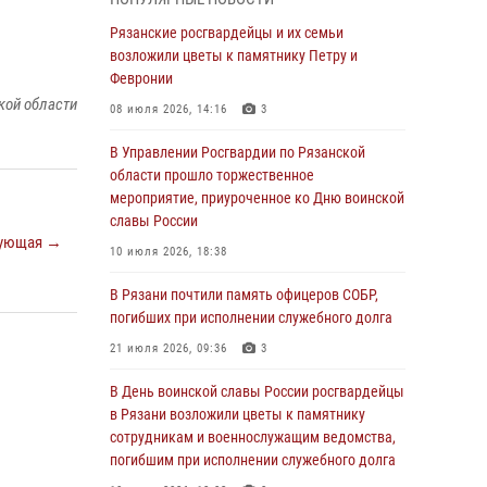
Крещении Руси
Рязанские росгвардейцы и их семьи
28 июля 2026, 09:22
1
возложили цветы к памятнику Петру и
При силовой поддержке ОМОН житель
Февронии
Касимовского округа лишён гражданства
кой области
08 июля 2026, 14:16
3
Российской Федерации за нарушение
законодательства
В Управлении Росгвардии по Рязанской
области прошло торжественное
27 июля 2026, 15:26
мероприятие, приуроченное ко Дню воинской
Офицер вневедомственной охраны в эфире
славы России
ующая →
«Радио России - Рязань» рассказал о службе
10 июля 2026, 18:38
во вневедомственной охране
В Рязани почтили память офицеров СОБР,
23 июля 2026, 09:02
погибших при исполнении служебного долга
В Рязани почтили память офицеров СОБР,
21 июля 2026, 09:36
3
погибших при исполнении служебного долга
В День воинской славы России росгвардейцы
21 июля 2026, 09:36
3
в Рязани возложили цветы к памятнику
Рязанские сотрудники лицензионно-
сотрудникам и военнослужащим ведомства,
разрешительной работы Росгвардии подвели
погибшим при исполнении служебного долга
результаты за 6 месяцев 2026 года (видео)