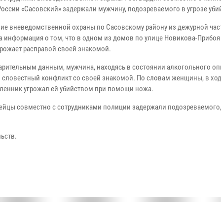
оссии «Сасовский» задержали мужчину, подозреваемого в угрозе уби
ние вневедомственной охраны по Сасовскому району из дежурной ча
а информация о том, что в одном из домов по улице Новикова-Прибо
грожает расправой своей знакомой.
арительным данным, мужчина, находясь в состоянии алкогольного оп
в словестный конфликт со своей знакомой. По словам женщины, в хо
енник угрожал ей убийством при помощи ножа.
ейцы совместно с сотрудниками полиции задержали подозреваемого,
ьств.