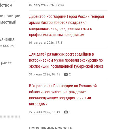
йством.
02 августа 2026, 09:04
сти полиции
Директор Росгвардии Герой России генерал
я местный
армии Виктор Золотов поздравил
специалистов подразделений тыла с
профессиональным праздником
ьянения,
01 августа 2026, 17:31
де ссоры
Для детей рязанских росгвардейцев в
историческом музее провели экскурсию по
 ранее
экспозиции, посвящённой губернской эпохе
31 июля 2026, 07:45
2
В Управлении Росгвардии по Рязанской
области состоялось награждение
военнослужащих государственными
наградами
29 июля 2026, 15:49
1
Рязанским росгвардейцам провели лекции о
ПОПУЛЯРНЫЕ НОВОСТИ