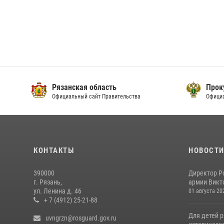
Рязанская область
Прок
Официальный сайт Правительства
Офици
КОНТАКТЫ
НОВОСТ
390000
Директор Р
г. Рязань,
армии Викто
ул. Ленина д. 46
01 августа 20
+ 7 (4912) 25-21-88
Для детей р
uvngrzn@rosguard.gov.ru