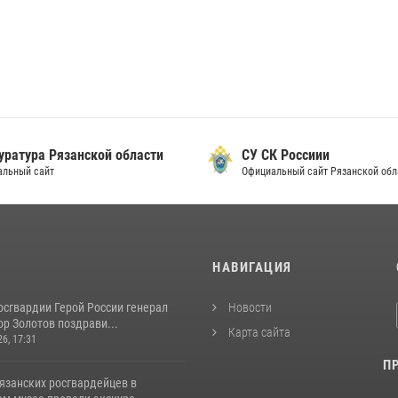
уратура Рязанской области
СУ СК Россиии
альный сайт
Официальный сайт Рязанской обл
И
НАВИГАЦИЯ
осгвардии Герой России генерал
Новости
р Золотов поздрави...
Карта сайта
26, 17:31
П
язанских росгвардейцев в