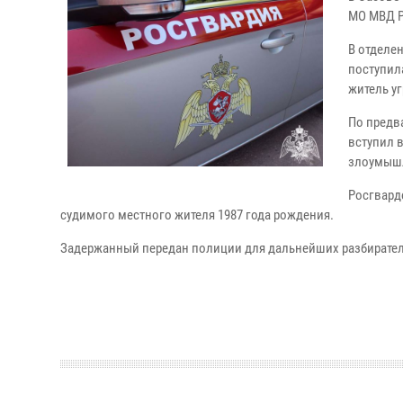
МО МВД Р
В отделе
поступил
житель у
По предв
вступил 
злоумышл
Росгвард
судимого местного жителя 1987 года рождения.
Задержанный передан полиции для дальнейших разбирател