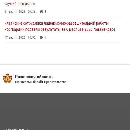
16 июля 2026, 11:36
2
служебного долга
21 июля 2026, 09:36
3
Рязанские сотрудники лицензионно-разрешительной работы
Росгвардии подвели результаты за 6 месяцев 2026 года (видео)
17 июля 2026, 14:52
1
Специалисты финансово-экономической службы Росгвардии
отмечают профессиональный праздник
06 июля 2026, 18:35
В рязанском Управлении Росгвардии прошел чемпионат по мини-
Рязанская область
футболу
Официальный сайт Правительства
10 июля 2026, 13:48
1
Вневедомственная охрана подвела итоги деятельности
подразделений за первое полугодие 2026 года
16 июля 2026, 11:36
2
Росгвардейцы обеспечили безопасность во время футбольного