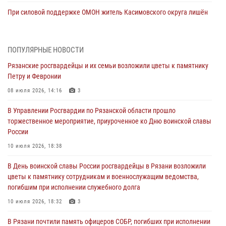
При силовой поддержке ОМОН житель Касимовского округа лишён
гражданства Российской Федерации за нарушение
законодательства
27 июля 2026, 15:26
ПОПУЛЯРНЫЕ НОВОСТИ
Рязанские росгвардейцы и их семьи возложили цветы к памятнику
Офицер вневедомственной охраны в эфире «Радио России - Рязань»
Петру и Февронии
рассказал о службе во вневедомственной охране
08 июля 2026, 14:16
3
23 июля 2026, 09:02
В Управлении Росгвардии по Рязанской области прошло
В Рязани почтили память офицеров СОБР, погибших при исполнении
торжественное мероприятие, приуроченное ко Дню воинской славы
служебного долга
России
21 июля 2026, 09:36
3
10 июля 2026, 18:38
Рязанские сотрудники лицензионно-разрешительной работы
В День воинской славы России росгвардейцы в Рязани возложили
Росгвардии подвели результаты за 6 месяцев 2026 года (видео)
цветы к памятнику сотрудникам и военнослужащим ведомства,
17 июля 2026, 14:52
1
погибшим при исполнении служебного долга
Вневедомственная охрана подвела итоги деятельности
10 июля 2026, 18:32
3
подразделений за первое полугодие 2026 года
В Рязани почтили память офицеров СОБР, погибших при исполнении