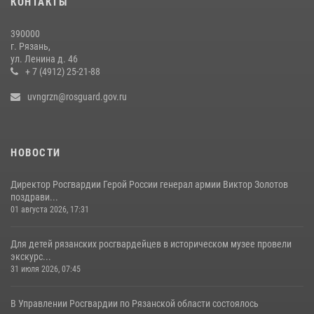
КОНТАКТЫ
матча на «Рязань Арена»
13 июля 2026, 14:12
390000
г. Рязань,
Офицер вневедомственной охраны в эфире «Радио России - Рязань»
ул. Ленина д. 46
рассказал о службе во вневедомственной охране
+ 7 (4912) 25-21-88
23 июля 2026, 09:02
uvngrzn@rosguard.gov.ru
НОВОСТИ
Директор Росгвардии Герой России генерал армии Виктор Золотов
поздрави...
01 августа 2026, 17:31
Для детей рязанских росгвардейцев в историческом музее провели
экскурс...
31 июля 2026, 07:45
В Управлении Росгвардии по Рязанской области состоялось