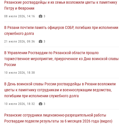
Рязанские росгвардейцы и их семьи возложили цветы к памятнику
Петру и Февронии
Для детей рязанских росгвардейцев в историческом музее провели
экскурсию по экспозиции, посвящённой губернской эпохе
08 июля 2026, 14:16
3
31 июля 2026, 07:45
2
В Рязани почтили память офицеров СОБР, погибших при исполнении
служебного долга
В Управлении Росгвардии по Рязанской области состоялось
награждение военнослужащих государственными наградами
21 июля 2026, 09:36
3
29 июля 2026, 15:49
1
В Управлении Росгвардии по Рязанской области прошло
торжественное мероприятие, приуроченное ко Дню воинской славы
Рязанским росгвардейцам провели лекции о Крещении Руси
России
28 июля 2026, 09:22
1
10 июля 2026, 18:38
При силовой поддержке ОМОН житель Касимовского округа лишён
В День воинской славы России росгвардейцы в Рязани возложили
гражданства Российской Федерации за нарушение
цветы к памятнику сотрудникам и военнослужащим ведомства,
законодательства
погибшим при исполнении служебного долга
27 июля 2026, 15:26
10 июля 2026, 18:32
3
Рязанские сотрудники лицензионно-разрешительной работы
Росгвардии подвели результаты за 6 месяцев 2026 года (видео)