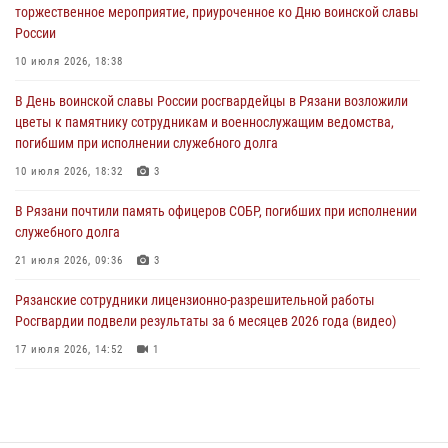
торжественное мероприятие, приуроченное ко Дню воинской славы
служебного долга
России
21 июля 2026, 09:36
3
10 июля 2026, 18:38
Рязанские сотрудники лицензионно-разрешительной работы
В День воинской славы России росгвардейцы в Рязани возложили
Росгвардии подвели результаты за 6 месяцев 2026 года (видео)
цветы к памятнику сотрудникам и военнослужащим ведомства,
17 июля 2026, 14:52
1
погибшим при исполнении служебного долга
Вневедомственная охрана подвела итоги деятельности
10 июля 2026, 18:32
3
подразделений за первое полугодие 2026 года
В Рязани почтили память офицеров СОБР, погибших при исполнении
16 июля 2026, 11:36
2
служебного долга
21 июля 2026, 09:36
3
Рязанские сотрудники лицензионно-разрешительной работы
Росгвардии подвели результаты за 6 месяцев 2026 года (видео)
17 июля 2026, 14:52
1
В рязанском Управлении Росгвардии прошел чемпионат по мини-
футболу
10 июля 2026, 13:48
1