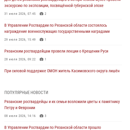
экскурсию по экспозиции, посвящённой губернской эпохе
31 июля 2026, 07:45
2
В Управлении Росгвардии по Рязанской области состоялось
награждение военнослужащих государственными наградами
29 июля 2026, 15:49
1
Рязанским росгвардейцам провели лекции о Крещении Руси
28 июля 2026, 09:22
1
При силовой поддержке ОМОН житель Касимовского округа лишён
гражданства Российской Федерации за нарушение
законодательства
27 июля 2026, 15:26
ПОПУЛЯРНЫЕ НОВОСТИ
Рязанские росгвардейцы и их семьи возложили цветы к памятнику
Офицер вневедомственной охраны в эфире «Радио России - Рязань»
Петру и Февронии
рассказал о службе во вневедомственной охране
08 июля 2026, 14:16
3
23 июля 2026, 09:02
В Управлении Росгвардии по Рязанской области прошло
В Рязани почтили память офицеров СОБР, погибших при исполнении