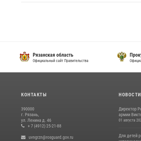
Рязанская область
Прок
Официальный сайт Правительства
Офици
КОНТАКТЫ
НОВОСТ
390000
Директор Р
г. Рязань,
армии Викто
ул. Ленина д. 46
01 августа 20
+ 7 (4912) 25-21-88
Для детей р
uvngrzn@rosguard.gov.ru