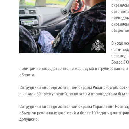
охраняем
органов 
вневедом
охраняем
обществе
В ходе н
части те
законода
Более 3 
полиции непосредственно на маршрутах патрулирования и
области.
Сотрудники вневедомственной охраны Рязанской области у
выявили 39 преступлений, по которым впоследствии были
Сотрудники вневедомственной охраны Управления Росгвард
объектов различных категорий и более 100 единиц автотра
допущено.