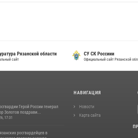
уратура Рязанской области
СУ СК Россиии
альный сайт
Официальный сайт Рязанской обл
И
НАВИГАЦИЯ
осгвардии Герой России генерал
Новости
р Золотов поздрави...
Карта сайта
26, 17:31
П
язанских росгвардейцев в