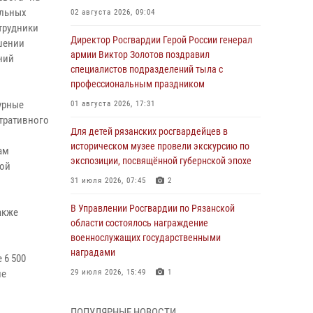
альных
02 августа 2026, 09:04
трудники
Директор Росгвардии Герой России генерал
шении
армии Виктор Золотов поздравил
ний
специалистов подразделений тыла с
профессиональным праздником
урные
01 августа 2026, 17:31
тративного
Для детей рязанских росгвардейцев в
историческом музее провели экскурсию по
ам
экспозиции, посвящённой губернской эпохе
кой
31 июля 2026, 07:45
2
В Управлении Росгвардии по Рязанской
акже
области состоялось награждение
военнослужащих государственными
наградами
 6 500
не
29 июля 2026, 15:49
1
Рязанским росгвардейцам провели лекции о
ПОПУЛЯРНЫЕ НОВОСТИ