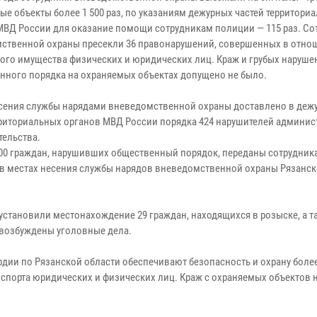
ые объекты более 1 500 раз, по указаниям дежурных частей территори
МВД России для оказание помощи сотрудникам полиции — 115 раз. Со
ственной охраны пресекли 36 правонарушений, совершенных в отно
ого имущества физических и юридических лиц. Краж и грубых наруше
нного порядка на охраняемых объектах допущено не было.
есения службы нарядами вневедомственной охраны доставлено в деж
рриториальных органов МВД России порядка 424 нарушителей админис
тельства.
000 граждан, нарушивших общественный порядок, переданы сотрудник
 в местах несения службы нарядов вневедомственной охраны Рязанс
становили местонахождение 29 граждан, находящихся в розыске, а т
 возбуждены уголовные дела.
ии по Рязанской области обеспечивают безопасность и охрану более
нспорта юридических и физических лиц. Краж с охраняемых объектов 