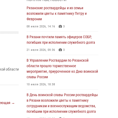
Крещении Руси
Рязанские росгвардейцы и их семьи
28 июля 2026, 09:22
1
возложили цветы к памятнику Петру и
При силовой поддержке ОМОН житель
Февронии
Касимовского округа лишён гражданства
08 июля 2026, 14:16
3
Российской Федерации за нарушение
законодательства
В Рязани почтили память офицеров СОБР,
погибших при исполнении служебного долга
27 июля 2026, 15:26
21 июля 2026, 09:36
3
Офицер вневедомственной охраны в эфире
«Радио России - Рязань» рассказал о службе
В Управлении Росгвардии по Рязанской
во вневедомственной охране
области прошло торжественное
кой области
мероприятие, приуроченное ко Дню воинской
23 июля 2026, 09:02
славы России
В Рязани почтили память офицеров СОБР,
10 июля 2026, 18:38
погибших при исполнении служебного долга
В День воинской славы России росгвардейцы
21 июля 2026, 09:36
3
в Рязани возложили цветы к памятнику
ующая →
Рязанские сотрудники лицензионно-
сотрудникам и военнослужащим ведомства,
разрешительной работы Росгвардии подвели
погибшим при исполнении служебного долга
результаты за 6 месяцев 2026 года (видео)