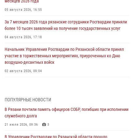
месяцев 2026 года
05 августа 2026, 16:55
За 7 месяцев 2026 года рязанские сотрудники Росгвардии приняли
более 10 тысяч заявлений на получение государственных услуг
04 августа 2026, 17:18
Начальник Управления Росгвардии по Рязанской области принял
участие в торжественных мероприятиях, приуроченных ко Дню
воздушно-десантных войск
02 августа 2026, 09:04
Директор Росгвардии Герой России генерал армии Виктор Золотов
поздравил специалистов подразделений тыла с профессиональным
праздником
ПОПУЛЯРНЫЕ НОВОСТИ
01 августа 2026, 17:31
В Рязани почтили память офицеров СОБР, погибших при исполнении
служебного долга
Для детей рязанских росгвардейцев в историческом музее провели
экскурсию по экспозиции, посвящённой губернской эпохе
21 июля 2026, 09:36
3
31 июля 2026, 07:45
2
В Управлении Росгвардии по Рязанской области прошло