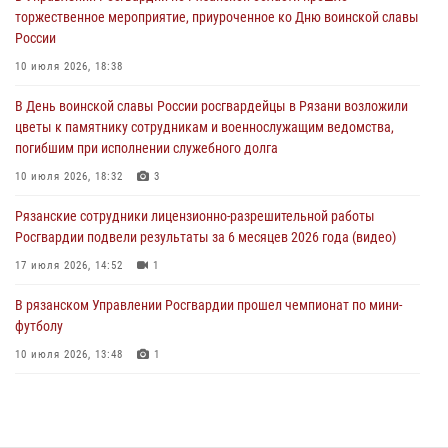
торжественное мероприятие, приуроченное ко Дню воинской славы
В Управлении Росгвардии по Рязанской области состоялось
России
награждение военнослужащих государственными наградами
10 июля 2026, 18:38
29 июля 2026, 15:49
1
В День воинской славы России росгвардейцы в Рязани возложили
Рязанским росгвардейцам провели лекции о Крещении Руси
цветы к памятнику сотрудникам и военнослужащим ведомства,
28 июля 2026, 09:22
1
погибшим при исполнении служебного долга
При силовой поддержке ОМОН житель Касимовского округа лишён
10 июля 2026, 18:32
3
гражданства Российской Федерации за нарушение
Рязанские сотрудники лицензионно-разрешительной работы
законодательства
Росгвардии подвели результаты за 6 месяцев 2026 года (видео)
27 июля 2026, 15:26
17 июля 2026, 14:52
1
В рязанском Управлении Росгвардии прошел чемпионат по мини-
футболу
10 июля 2026, 13:48
1
В Управлении Росгвардии по Рязанской области состоялось
награждение военнослужащих государственными наградами
29 июля 2026, 15:49
1