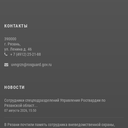
награждение военнослужащих государственными наградами
29 июля 2026, 15:49
1
Офицер вневедомственной охраны в эфире «Радио России - Рязань»
КОНТАКТЫ
рассказал о службе во вневедомственной охране
23 июля 2026, 09:02
390000
г. Рязань,
Рязанским росгвардейцам провели лекции о Крещении Руси
ул. Ленина д. 46
+ 7 (4912) 25-21-88
28 июля 2026, 09:22
1
uvngrzn@rosguard.gov.ru
НОВОСТИ
Сотрудники спецподразделений Управления Росгвардии по
Рязанской област...
07 августа 2026, 15:50
В Рязани почтили память сотрудника вневедомственной охраны,