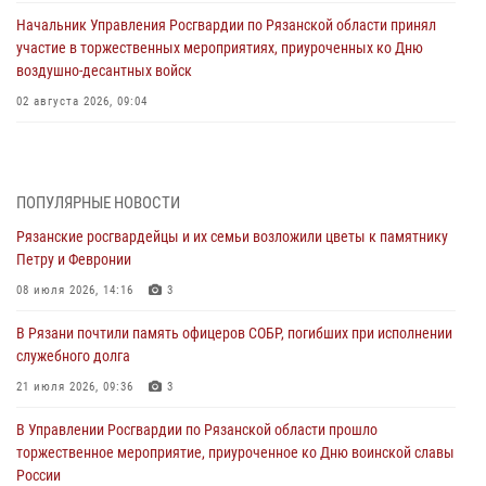
Начальник Управления Росгвардии по Рязанской области принял
участие в торжественных мероприятиях, приуроченных ко Дню
воздушно-десантных войск
02 августа 2026, 09:04
Директор Росгвардии Герой России генерал армии Виктор Золотов
поздравил специалистов подразделений тыла с профессиональным
праздником
ПОПУЛЯРНЫЕ НОВОСТИ
01 августа 2026, 17:31
Рязанские росгвардейцы и их семьи возложили цветы к памятнику
Петру и Февронии
Для детей рязанских росгвардейцев в историческом музее провели
экскурсию по экспозиции, посвящённой губернской эпохе
08 июля 2026, 14:16
3
31 июля 2026, 07:45
2
В Рязани почтили память офицеров СОБР, погибших при исполнении
служебного долга
В Управлении Росгвардии по Рязанской области состоялось
награждение военнослужащих государственными наградами
21 июля 2026, 09:36
3
29 июля 2026, 15:49
1
В Управлении Росгвардии по Рязанской области прошло
торжественное мероприятие, приуроченное ко Дню воинской славы
Рязанским росгвардейцам провели лекции о Крещении Руси
России