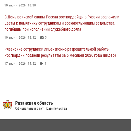
28 июля 2026, 09:22
1
10 июля 2026, 18:38
При силовой поддержке ОМОН житель Касимовского округа лишён
В День воинской славы России росгвардейцы в Рязани возложили
гражданства Российской Федерации за нарушение
цветы к памятнику сотрудникам и военнослужащим ведомства,
законодательства
погибшим при исполнении служебного долга
27 июля 2026, 15:26
10 июля 2026, 18:32
3
Рязанские сотрудники лицензионно-разрешительной работы
Росгвардии подвели результаты за 6 месяцев 2026 года (видео)
17 июля 2026, 14:52
1
В рязанском Управлении Росгвардии прошел чемпионат по мини-
футболу
10 июля 2026, 13:48
1
Вневедомственная охрана подвела итоги деятельности
Рязанская область
подразделений за первое полугодие 2026 года
Официальный сайт Правительства
16 июля 2026, 11:36
2
В Управлении Росгвардии по Рязанской области состоялось